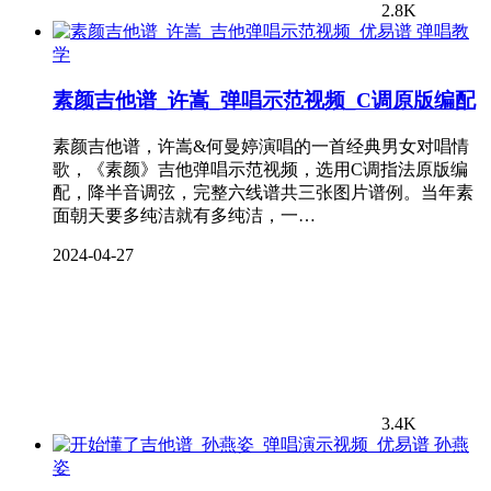
2.8K
弹唱教
学
素颜吉他谱_许嵩_弹唱示范视频_C调原版编配
素颜吉他谱，许嵩&何曼婷演唱的一首经典男女对唱情
歌，《素颜》吉他弹唱示范视频，选用C调指法原版编
配，降半音调弦，完整六线谱共三张图片谱例。当年素
面朝天要多纯洁就有多纯洁，一…
2024-04-27
3.4K
孙燕
姿