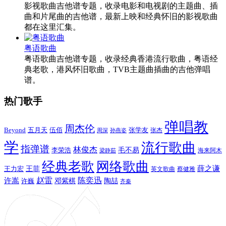
影视歌曲吉他谱专题，收录电影和电视剧的主题曲、插
曲和片尾曲的吉他谱，最新上映和经典怀旧的影视歌曲
都在这里汇集。
粤语歌曲
粤语歌曲吉他谱专题，收录经典香港流行歌曲，粤语经
典老歌，港风怀旧歌曲，TVB主题曲插曲的吉他弹唱
谱。
热门歌手
弹唱教
周杰伦
Beyond
五月天
张学友
伍佰
张杰
周深
孙燕姿
学
流行歌曲
指弹谱
林俊杰
李荣浩
毛不易
海来阿木
梁静茹
经典老歌
网络歌曲
薛之谦
王力宏
王菲
英文歌曲
蔡健雅
赵雷
陈奕迅
许嵩
陶喆
邓紫棋
许巍
齐秦