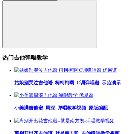
热门吉他弹唱教学
姑娘别哭泣吉他谱_柯柯柯啊_C调弹唱谱_示范演示
小美满吉他谱_周深_弹唱教学视频_原版编配
离别开出花吉他谱_就是南方凯_吉他弹唱教学视频