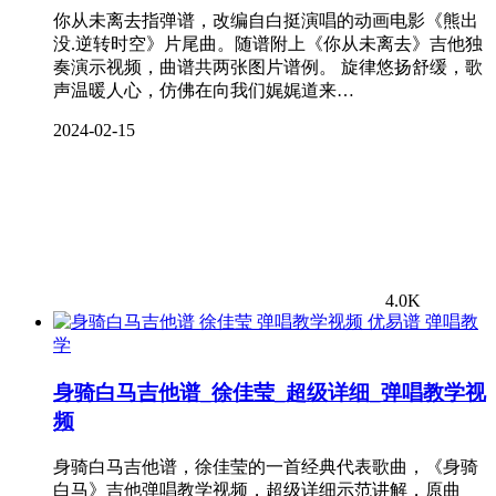
你从未离去指弹谱，改编自白挺演唱的动画电影《熊出
没.逆转时空》片尾曲。随谱附上《你从未离去》吉他独
奏演示视频，曲谱共两张图片谱例。 旋律悠扬舒缓，歌
声温暖人心，仿佛在向我们娓娓道来…
2024-02-15
4.0K
弹唱教
学
身骑白马吉他谱_徐佳莹_超级详细_弹唱教学视
频
身骑白马吉他谱，徐佳莹的一首经典代表歌曲，《身骑
白马》吉他弹唱教学视频，超级详细示范讲解，原曲