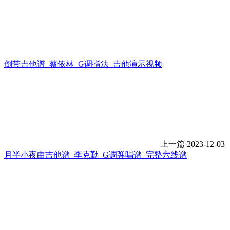
倒带吉他谱_蔡依林_G调指法_吉他演示视频
上一篇
2023-12-03
月半小夜曲吉他谱_李克勤_G调弹唱谱_完整六线谱