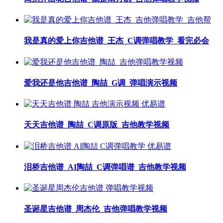
我是真的爱上你吉他谱_王杰_C调弹唱教学_看完必会
爱我还是他吉他谱_陶喆_G调_弹唱演示视频
天天吉他谱_陶喆_C调原版_吉他教学视频
泪桥吉他谱_AI陶喆_C调弹唱谱_吉他教学视频
圣诞星吉他谱_周杰伦_吉他弹唱教学视频