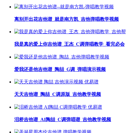
离别开出花吉他谱_就是南方凯_吉他弹唱教学视频
我是真的爱上你吉他谱_王杰_C调弹唱教学_看完必会
爱我还是他吉他谱_陶喆_G调_弹唱演示视频
天天吉他谱_陶喆_C调原版_吉他教学视频
泪桥吉他谱_AI陶喆_C调弹唱谱_吉他教学视频