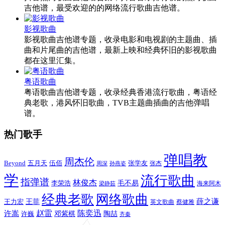
吉他谱，最受欢迎的的网络流行歌曲吉他谱。
影视歌曲
影视歌曲吉他谱专题，收录电影和电视剧的主题曲、插
曲和片尾曲的吉他谱，最新上映和经典怀旧的影视歌曲
都在这里汇集。
粤语歌曲
粤语歌曲吉他谱专题，收录经典香港流行歌曲，粤语经
典老歌，港风怀旧歌曲，TVB主题曲插曲的吉他弹唱
谱。
热门歌手
弹唱教
周杰伦
Beyond
五月天
张学友
伍佰
张杰
周深
孙燕姿
学
流行歌曲
指弹谱
林俊杰
李荣浩
毛不易
海来阿木
梁静茹
经典老歌
网络歌曲
薛之谦
王力宏
王菲
英文歌曲
蔡健雅
赵雷
陈奕迅
许嵩
陶喆
邓紫棋
许巍
齐秦