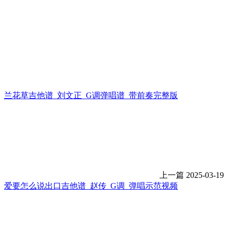
兰花草吉他谱_刘文正_G调弹唱谱_带前奏完整版
上一篇
2025-03-19
爱要怎么说出口吉他谱_赵传_G调_弹唱示范视频