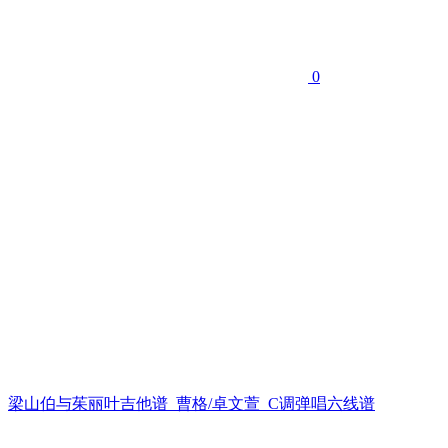
0
梁山伯与茱丽叶吉他谱_曹格/卓文萱_C调弹唱六线谱