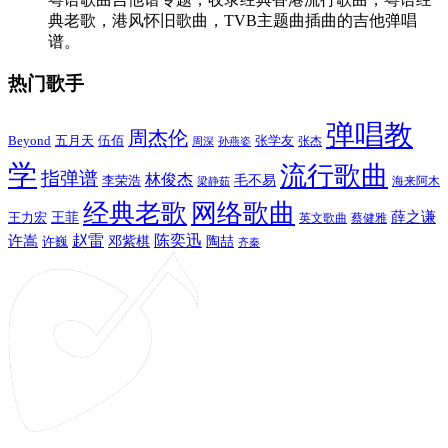
典老歌，港风怀旧歌曲，TVB主题曲插曲的吉他弹唱
谱。
热门歌手
弹唱教
周杰伦
Beyond
五月天
张学友
伍佰
张杰
周深
孙燕姿
学
流行歌曲
指弹谱
林俊杰
李荣浩
毛不易
海来阿木
梁静茹
经典老歌
网络歌曲
薛之谦
王力宏
王菲
英文歌曲
蔡健雅
赵雷
陈奕迅
许嵩
陶喆
邓紫棋
许巍
齐秦