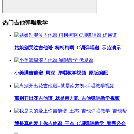
热门吉他弹唱教学
姑娘别哭泣吉他谱_柯柯柯啊_C调弹唱谱_示范演示
小美满吉他谱_周深_弹唱教学视频_原版编配
离别开出花吉他谱_就是南方凯_吉他弹唱教学视频
我是真的爱上你吉他谱_王杰_C调弹唱教学_看完必会