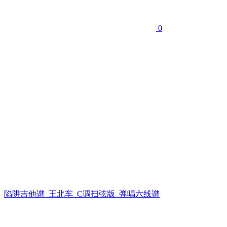
0
陷阱吉他谱_王北车_C调扫弦版_弹唱六线谱