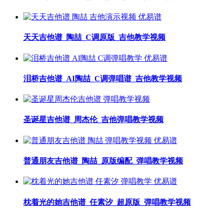
天天吉他谱_陶喆_C调原版_吉他教学视频
泪桥吉他谱_AI陶喆_C调弹唱谱_吉他教学视频
圣诞星吉他谱_周杰伦_吉他弹唱教学视频
普通朋友吉他谱_陶喆_原版编配_弹唱教学视频
枕着光的她吉他谱_任素汐_超原版_弹唱教学视频