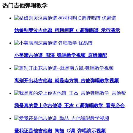
热门吉他弹唱教学
姑娘别哭泣吉他谱_柯柯柯啊_C调弹唱谱_示范演示
小美满吉他谱_周深_弹唱教学视频_原版编配
离别开出花吉他谱_就是南方凯_吉他弹唱教学视频
我是真的爱上你吉他谱_王杰_C调弹唱教学_看完必会
爱我还是他吉他谱_陶喆_G调_弹唱演示视频