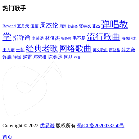
热门歌手
弹唱教
周杰伦
Beyond
五月天
张学友
伍佰
张杰
周深
孙燕姿
学
流行歌曲
指弹谱
林俊杰
李荣浩
毛不易
海来阿木
梁静茹
经典老歌
网络歌曲
薛之谦
王力宏
王菲
英文歌曲
蔡健雅
赵雷
陈奕迅
许嵩
陶喆
邓紫棋
许巍
齐秦
Copyright © 2022
优易谱
版权所有
蜀ICP备2020033250号
首页