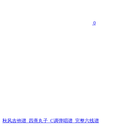
0
秋风吉他谱_四熹丸子_C调弹唱谱_完整六线谱