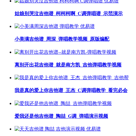
姑娘别哭泣吉他谱_柯柯柯啊_C调弹唱谱_示范演示
小美满吉他谱_周深_弹唱教学视频_原版编配
离别开出花吉他谱_就是南方凯_吉他弹唱教学视频
我是真的爱上你吉他谱_王杰_C调弹唱教学_看完必会
爱我还是他吉他谱_陶喆_G调_弹唱演示视频