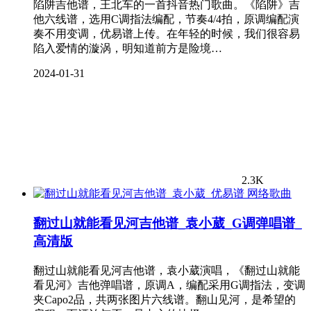
陷阱吉他谱，王北车的一首抖音热门歌曲。《陷阱》吉
他六线谱，选用C调指法编配，节奏4/4拍，原调编配演
奏不用变调，优易谱上传。在年轻的时候，我们很容易
陷入爱情的漩涡，明知道前方是险境…
2024-01-31
2.3K
网络歌曲
翻过山就能看见河吉他谱_袁小葳_G调弹唱谱_
高清版
翻过山就能看见河吉他谱，袁小葳演唱，《翻过山就能
看见河》吉他弹唱谱，原调A，编配采用G调指法，变调
夹Capo2品，共两张图片六线谱。翻山见河，是希望的