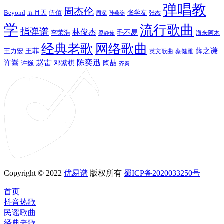
弹唱教
周杰伦
Beyond
五月天
张学友
伍佰
张杰
周深
孙燕姿
学
流行歌曲
指弹谱
林俊杰
李荣浩
毛不易
海来阿木
梁静茹
经典老歌
网络歌曲
薛之谦
王力宏
王菲
英文歌曲
蔡健雅
赵雷
陈奕迅
许嵩
陶喆
邓紫棋
许巍
齐秦
Copyright © 2022
优易谱
版权所有
蜀ICP备2020033250号
首页
抖音热歌
民谣歌曲
经典老歌