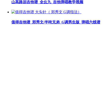
山高路远吉他谱_全幺九_吉他弹唱教学视频
值得吉他谱_郑秀文/半吨兄弟_G调男生版_弹唱六线谱