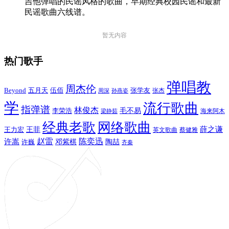
吉他弹唱的民谣风格的歌曲，早期经典校园民谣和最新
民谣歌曲六线谱。
暂无内容
热门歌手
弹唱教
周杰伦
Beyond
五月天
张学友
伍佰
张杰
周深
孙燕姿
学
流行歌曲
指弹谱
林俊杰
李荣浩
毛不易
海来阿木
梁静茹
经典老歌
网络歌曲
薛之谦
王力宏
王菲
英文歌曲
蔡健雅
赵雷
陈奕迅
许嵩
陶喆
邓紫棋
许巍
齐秦