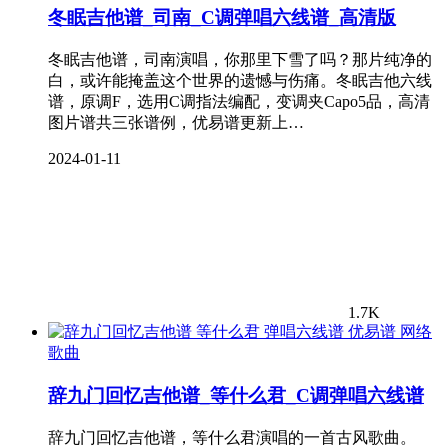
冬眠吉他谱_司南_C调弹唱六线谱_高清版
冬眠吉他谱，司南演唱，你那里下雪了吗？那片纯净的
白，或许能掩盖这个世界的遗憾与伤痛。冬眠吉他六线
谱，原调F，选用C调指法编配，变调夹Capo5品，高清
图片谱共三张谱例，优易谱更新上…
2024-01-11
1.7K
网络
歌曲
辞九门回忆吉他谱_等什么君_C调弹唱六线谱
辞九门回忆吉他谱，等什么君演唱的一首古风歌曲。