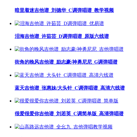
暗里着迷吉他谱_刘德华_C调弹唱谱_教学视频
泪海吉他谱_许茹芸_D调弹唱谱_原版六线谱
街角的晚风吉他谱_励志豪/神勇尼尼_G调弹唱谱
蓝天吉他谱_张惠妹/大头针_C调弹唱谱_高清六线谱
很爱很爱你吉他谱_刘若英_C调简单版_高清弹唱谱