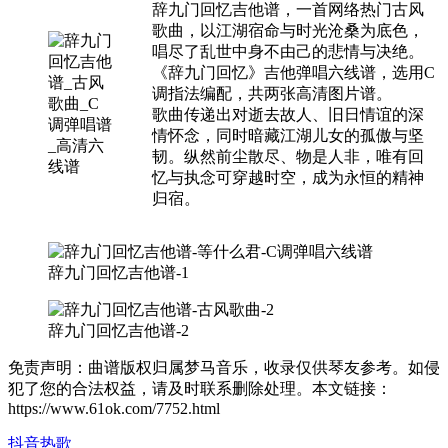
辞九门回忆吉他谱，一首网络热门古风
歌曲，以江湖宿命与时光沧桑为底色，
唱尽了乱世中身不由己的悲情与决绝。
《辞九门回忆》吉他弹唱六线谱，选用C
调指法编配，共两张高清图片谱。
歌曲传递出对逝去故人、旧日情谊的深
情怀念，同时暗藏江湖儿女的孤傲与坚
韧。纵然前尘散尽、物是人非，唯有回
忆与执念可穿越时空，成为永恒的精神
归宿。
辞九门回忆吉他谱-1
辞九门回忆吉他谱-2
免责声明：曲谱版权归属梦马音乐，收录仅供琴友参考。如侵
犯了您的合法权益，请及时联系删除处理。本文链接：
https://www.61ok.com/7752.html
抖音热歌