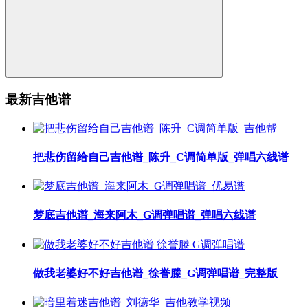
最新吉他谱
把悲伤留给自己吉他谱_陈升_C调简单版_弹唱六线谱
梦底吉他谱_海来阿木_G调弹唱谱_弹唱六线谱
做我老婆好不好吉他谱_徐誉滕_G调弹唱谱_完整版