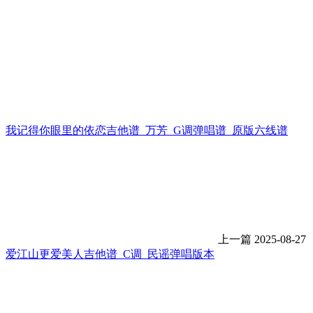
我记得你眼里的依恋吉他谱_万芳_G调弹唱谱_原版六线谱
上一篇
2025-08-27
爱江山更爱美人吉他谱_C调_民谣弹唱版本