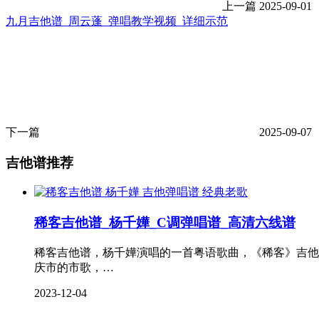
上一篇
2025-09-01
九月吉他谱_周云蓬_弹唱教学视频_详细示范
下一篇
2025-09-07
吉他谱推荐
经典老歌
稀客吉他谱_杨千嬅_C调弹唱谱_高清六线谱
稀客吉他谱，杨千嬅演唱的一首粤语歌曲，《稀客》吉他弹
庆市的市歌，…
2023-12-04