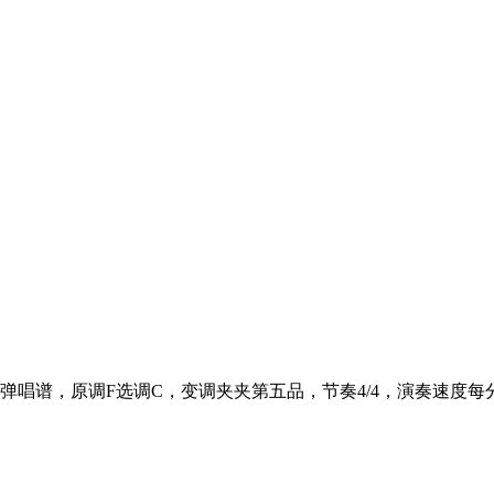
唱谱，原调F选调C，变调夹夹第五品，节奏4/4，演奏速度每