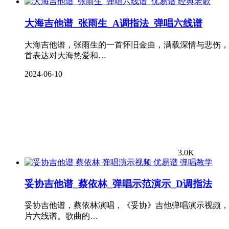
经典老歌
大海吉他谱_张雨生_A调指法_弹唱六线谱
大海吉他谱，张雨生的一首怀旧金曲，满载深情与悲伤，
首表达对大海热爱和…
2024-06-10
3.0K
弹唱教学
妥协吉他谱_蔡依林_弹唱示范演示_D调指法
妥协吉他谱，蔡依林演唱，《妥协》吉他弹唱演示视频，
片六线谱。歌曲的…