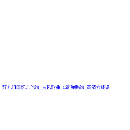
辞九门回忆吉他谱_古风歌曲_C调弹唱谱_高清六线谱