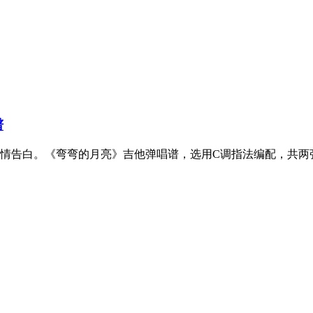
谱
情告白。《弯弯的月亮》吉他弹唱谱，选用C调指法编配，共两