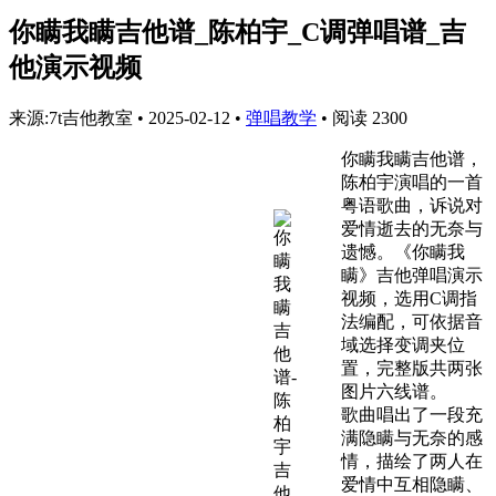
你瞒我瞒吉他谱_陈柏宇_C调弹唱谱_吉
他演示视频
来源:7t吉他教室
•
2025-02-12
•
弹唱教学
•
阅读 2300
你瞒我瞒吉他谱，
陈柏宇演唱的一首
粤语歌曲，诉说对
爱情逝去的无奈与
遗憾。《你瞒我
瞒》吉他弹唱演示
视频，选用C调指
法编配，可依据音
域选择变调夹位
置，完整版共两张
图片六线谱。
歌曲唱出了一段充
满隐瞒与无奈的感
情，描绘了两人在
爱情中互相隐瞒、