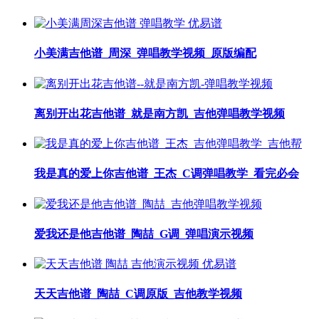
小美满吉他谱_周深_弹唱教学视频_原版编配
离别开出花吉他谱_就是南方凯_吉他弹唱教学视频
我是真的爱上你吉他谱_王杰_C调弹唱教学_看完必会
爱我还是他吉他谱_陶喆_G调_弹唱演示视频
天天吉他谱_陶喆_C调原版_吉他教学视频