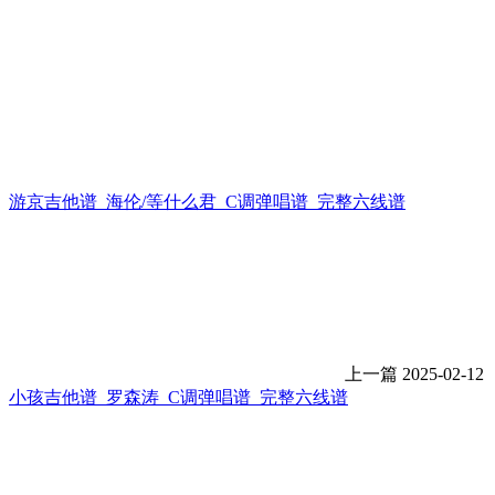
游京吉他谱_海伦/等什么君_C调弹唱谱_完整六线谱
上一篇
2025-02-12
小孩吉他谱_罗森涛_C调弹唱谱_完整六线谱