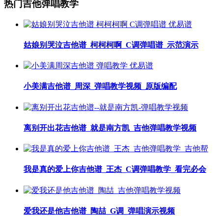
热门吉他弹唱教学
姑娘别哭泣吉他谱_柯柯柯啊_C调弹唱谱_示范演示
小美满吉他谱_周深_弹唱教学视频_原版编配
离别开出花吉他谱_就是南方凯_吉他弹唱教学视频
我是真的爱上你吉他谱_王杰_C调弹唱教学_看完必会
爱我还是他吉他谱_陶喆_G调_弹唱演示视频