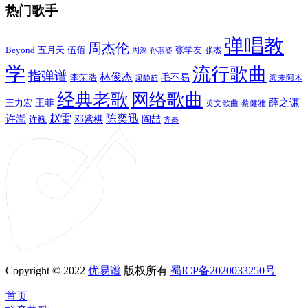
热门歌手
弹唱教
周杰伦
Beyond
五月天
张学友
伍佰
张杰
周深
孙燕姿
学
流行歌曲
指弹谱
林俊杰
李荣浩
毛不易
海来阿木
梁静茹
经典老歌
网络歌曲
薛之谦
王力宏
王菲
英文歌曲
蔡健雅
赵雷
陈奕迅
许嵩
陶喆
邓紫棋
许巍
齐秦
Copyright © 2022
优易谱
版权所有
蜀ICP备2020033250号
首页