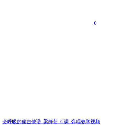
0
会呼吸的痛吉他谱_梁静茹_G调_弹唱教学视频