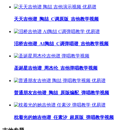
天天吉他谱_陶喆_C调原版_吉他教学视频
泪桥吉他谱_AI陶喆_C调弹唱谱_吉他教学视频
圣诞星吉他谱_周杰伦_吉他弹唱教学视频
普通朋友吉他谱_陶喆_原版编配_弹唱教学视频
枕着光的她吉他谱_任素汐_超原版_弹唱教学视频