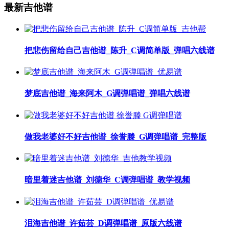
最新吉他谱
把悲伤留给自己吉他谱_陈升_C调简单版_弹唱六线谱
梦底吉他谱_海来阿木_G调弹唱谱_弹唱六线谱
做我老婆好不好吉他谱_徐誉滕_G调弹唱谱_完整版
暗里着迷吉他谱_刘德华_C调弹唱谱_教学视频
泪海吉他谱_许茹芸_D调弹唱谱_原版六线谱