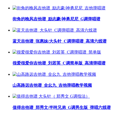
街角的晚风吉他谱_励志豪/神勇尼尼_G调弹唱谱
蓝天吉他谱_张惠妹/大头针_C调弹唱谱_高清六线谱
很爱很爱你吉他谱_刘若英_C调简单版_高清弹唱谱
山高路远吉他谱_全幺九_吉他弹唱教学视频
值得吉他谱_郑秀文/半吨兄弟_G调男生版_弹唱六线谱