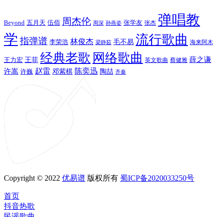
弹唱教
周杰伦
Beyond
五月天
张学友
伍佰
张杰
周深
孙燕姿
学
流行歌曲
指弹谱
林俊杰
李荣浩
毛不易
海来阿木
梁静茹
经典老歌
网络歌曲
薛之谦
王力宏
王菲
英文歌曲
蔡健雅
赵雷
陈奕迅
许嵩
陶喆
邓紫棋
许巍
齐秦
Copyright © 2022
优易谱
版权所有
蜀ICP备2020033250号
首页
抖音热歌
民谣歌曲