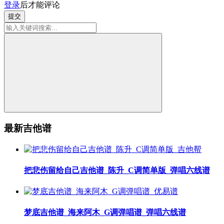
登录
后才能评论
提交
最新吉他谱
把悲伤留给自己吉他谱_陈升_C调简单版_弹唱六线谱
梦底吉他谱_海来阿木_G调弹唱谱_弹唱六线谱