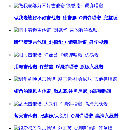
做我老婆好不好吉他谱_徐誉滕_G调弹唱谱_完整版
暗里着迷吉他谱_刘德华_C调弹唱谱_教学视频
泪海吉他谱_许茹芸_D调弹唱谱_原版六线谱
街角的晚风吉他谱_励志豪/神勇尼尼_G调弹唱谱
蓝天吉他谱_张惠妹/大头针_C调弹唱谱_高清六线谱