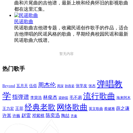
曲和片尾曲的吉他谱，最新上映和经典怀旧的影视歌曲
都在这里汇集。
民谣歌曲
民谣歌曲吉他谱专题，收藏民谣创作歌手的作品，适合
吉他弹唱的民谣风格的歌曲，早期经典校园民谣和最新
民谣歌曲六线谱。
暂无内容
热门歌手
弹唱教
周杰伦
Beyond
五月天
张学友
伍佰
张杰
周深
孙燕姿
学
流行歌曲
指弹谱
林俊杰
李荣浩
毛不易
海来阿木
梁静茹
经典老歌
网络歌曲
薛之谦
王力宏
王菲
英文歌曲
蔡健雅
赵雷
陈奕迅
许嵩
陶喆
邓紫棋
许巍
齐秦