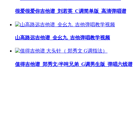
很爱很爱你吉他谱_刘若英_C调简单版_高清弹唱谱
山高路远吉他谱_全幺九_吉他弹唱教学视频
值得吉他谱_郑秀文/半吨兄弟_G调男生版_弹唱六线谱