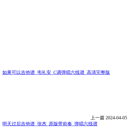
如果可以吉他谱_韦礼安_C调弹唱六线谱_高清完整版
上一篇
2024-04-05
明天过后吉他谱_张杰_原版带前奏_弹唱六线谱