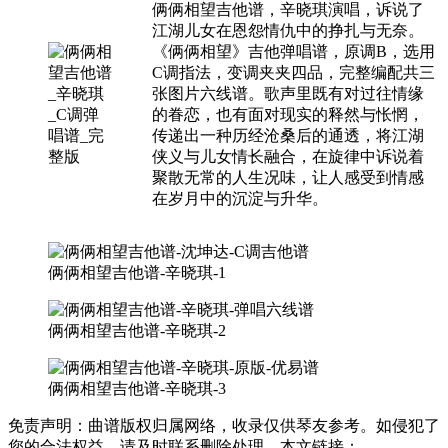
俩俩相望吉他谱，辛晓琪演唱，诉说了
江湖儿女在恩怨情仇中的挣扎与无奈。
《俩俩相望》吉他弹唱谱，原调B，选用
C调指法，变调夹夹四品，完整编配共三
张图片六线谱。歌声里既有对过往情缘
的眷恋，也有面对现实的释然与怅惘，
传递出一种历经沧桑后的通透，将江湖
侠义与儿女情长融合，在旋律中诉说着
聚散无常的人生况味，让人感受到情感
在岁月中的沉淀与升华。
俩俩相望吉他谱-辛晓琪-1
俩俩相望吉他谱-辛晓琪-2
俩俩相望吉他谱-辛晓琪-3
免责声明：曲谱版权归属网络，收录仅供琴友参考。如侵犯了
您的合法权益，请及时联系删除处理。本文链接：