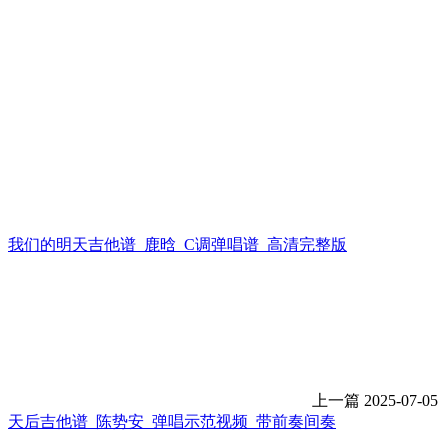
我们的明天吉他谱_鹿晗_C调弹唱谱_高清完整版
上一篇
2025-07-05
天后吉他谱_陈势安_弹唱示范视频_带前奏间奏