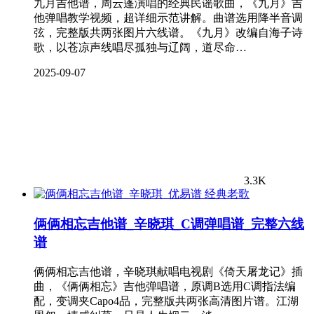
九月吉他谱，周云蓬演唱的经典民谣歌曲，《九月》吉
他弹唱教学视频，超详细示范讲解。曲谱选用降半音调
弦，完整版共两张图片六线谱。《九月》改编自海子诗
歌，以苍凉声线唱尽孤独与辽阔，道尽命…
2025-09-07
3.3K
经典老歌
俩俩相忘吉他谱_辛晓琪_C调弹唱谱_完整六线
谱
俩俩相忘吉他谱，辛晓琪献唱电视剧《倚天屠龙记》插
曲，《俩俩相忘》吉他弹唱谱，原调B选用C调指法编
配，变调夹Capo4品，完整版共两张高清图片谱。江湖