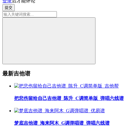
登录
后才能评论
提交
最新吉他谱
把悲伤留给自己吉他谱_陈升_C调简单版_弹唱六线谱
梦底吉他谱_海来阿木_G调弹唱谱_弹唱六线谱