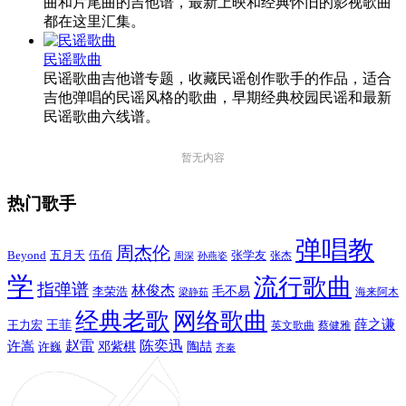
曲和片尾曲的吉他谱，最新上映和经典怀旧的影视歌曲
都在这里汇集。
民谣歌曲
民谣歌曲吉他谱专题，收藏民谣创作歌手的作品，适合
吉他弹唱的民谣风格的歌曲，早期经典校园民谣和最新
民谣歌曲六线谱。
暂无内容
热门歌手
弹唱教
周杰伦
Beyond
五月天
张学友
伍佰
张杰
周深
孙燕姿
学
流行歌曲
指弹谱
林俊杰
李荣浩
毛不易
海来阿木
梁静茹
经典老歌
网络歌曲
薛之谦
王力宏
王菲
英文歌曲
蔡健雅
赵雷
陈奕迅
许嵩
陶喆
邓紫棋
许巍
齐秦