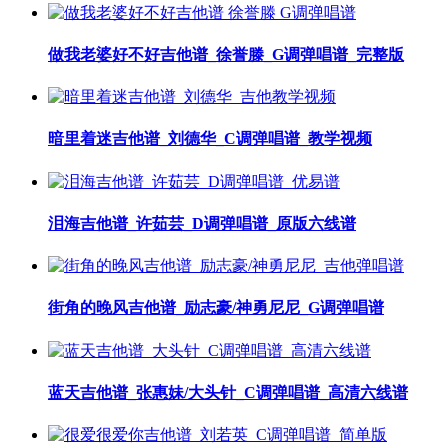
做我老婆好不好吉他谱_徐誉滕_G调弹唱谱_完整版
暗里着迷吉他谱_刘德华_C调弹唱谱_教学视频
泪海吉他谱_许茹芸_D调弹唱谱_原版六线谱
街角的晚风吉他谱_励志豪/神勇尼尼_G调弹唱谱
蓝天吉他谱_张惠妹/大头针_C调弹唱谱_高清六线谱