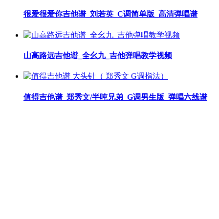
很爱很爱你吉他谱_刘若英_C调简单版_高清弹唱谱
山高路远吉他谱_全幺九_吉他弹唱教学视频
值得吉他谱_郑秀文/半吨兄弟_G调男生版_弹唱六线谱