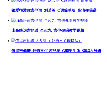
很爱很爱你吉他谱_刘若英_C调简单版_高清弹唱谱
山高路远吉他谱_全幺九_吉他弹唱教学视频
值得吉他谱_郑秀文/半吨兄弟_G调男生版_弹唱六线谱