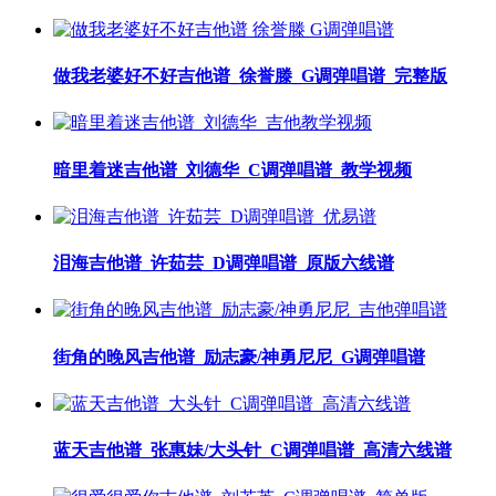
做我老婆好不好吉他谱_徐誉滕_G调弹唱谱_完整版
暗里着迷吉他谱_刘德华_C调弹唱谱_教学视频
泪海吉他谱_许茹芸_D调弹唱谱_原版六线谱
街角的晚风吉他谱_励志豪/神勇尼尼_G调弹唱谱
蓝天吉他谱_张惠妹/大头针_C调弹唱谱_高清六线谱