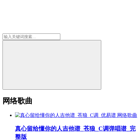
网络歌曲
网络歌曲
真心留给懂你的人吉他谱_苍狼_C调弹唱谱_完
整版