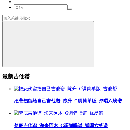
最新吉他谱
把悲伤留给自己吉他谱_陈升_C调简单版_弹唱六线谱
梦底吉他谱_海来阿木_G调弹唱谱_弹唱六线谱