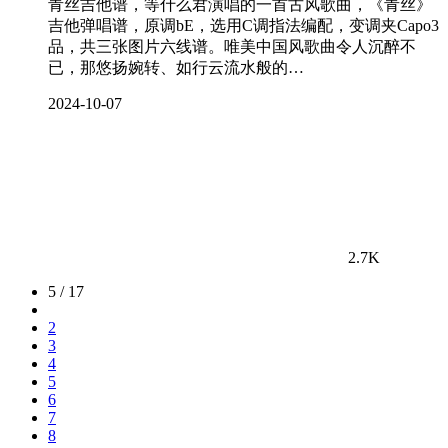
青丝吉他谱，等什么君演唱的一首古风歌曲，《青丝》
吉他弹唱谱，原调bE，选用C调指法编配，变调夹Capo3
品，共三张图片六线谱。唯美中国风歌曲令人沉醉不
已，那悠扬婉转、如行云流水般的…
2024-10-07
2.7K
5 / 17
2
3
4
5
6
7
8