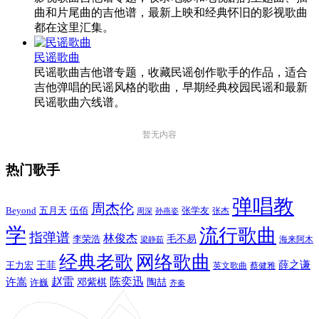
曲和片尾曲的吉他谱，最新上映和经典怀旧的影视歌曲
都在这里汇集。
民谣歌曲
民谣歌曲吉他谱专题，收藏民谣创作歌手的作品，适合
吉他弹唱的民谣风格的歌曲，早期经典校园民谣和最新
民谣歌曲六线谱。
暂无内容
热门歌手
弹唱教
周杰伦
Beyond
五月天
张学友
伍佰
张杰
周深
孙燕姿
学
流行歌曲
指弹谱
林俊杰
李荣浩
毛不易
海来阿木
梁静茹
经典老歌
网络歌曲
薛之谦
王力宏
王菲
英文歌曲
蔡健雅
赵雷
陈奕迅
许嵩
陶喆
邓紫棋
许巍
齐秦