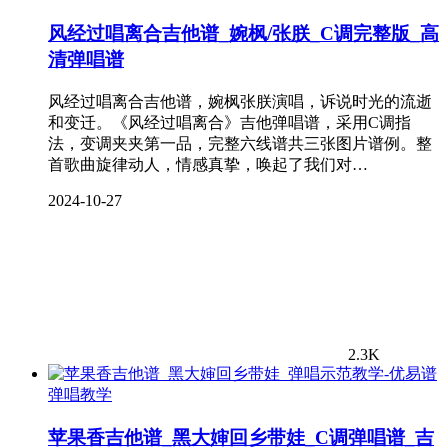
风经过唱离合吉他谱_婉枫/张朕_C调完整版_高
清弹唱谱
风经过唱离合吉他谱，婉枫张朕演唱，诉说时光的流逝
和变迁。《风经过唱离合》吉他弹唱谱，采用C调指
法，变调夹夹第一品，完整六线谱共三张图片谱例。整
首歌曲旋律动人，情感真挚，唤起了我们对…
2024-10-27
2.3K
弹唱教学
苹果香吉他谱_黑大婶回乡带娃_C调弹唱谱_吉