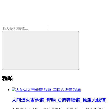
程响
程响
人间烟火吉他谱_程响_C调弹唱谱_原版六线谱