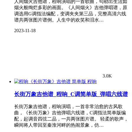
人间烟火吉他谱，程响演唱的一首歌曲，勾勒出生活如
烟火般绚烂多彩的画面。《人间烟火》吉他弹唱谱，原
调选用G调指法编配，变调夹夹第三品，完整高清六线
谱共两张图片谱例。人生中的欢笑和泪水…
2023-11-18
3.0K
程响
长街万象吉他谱_程响_C调简单版_弹唱六线谱
长街万象吉他谱，程响演唱，一首非常治愈的古风歌
曲，《长街万象》吉他弹唱六线谱，C调指法简单版编
配，起调音四弦二品，一共两张图片谱。 轻柔的歌声，
瞬间将人带回至秦淮河畔的热闹景象，仿…