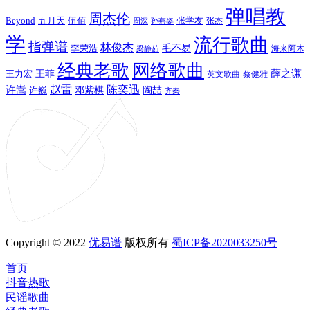
弹唱教
周杰伦
Beyond
五月天
张学友
伍佰
张杰
周深
孙燕姿
学
流行歌曲
指弹谱
林俊杰
李荣浩
毛不易
海来阿木
梁静茹
经典老歌
网络歌曲
薛之谦
王力宏
王菲
英文歌曲
蔡健雅
赵雷
陈奕迅
许嵩
陶喆
邓紫棋
许巍
齐秦
Copyright © 2022
优易谱
版权所有
蜀ICP备2020033250号
首页
抖音热歌
民谣歌曲