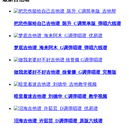
把悲伤留给自己吉他谱_陈升_C调简单版_弹唱六线谱
梦底吉他谱_海来阿木_G调弹唱谱_弹唱六线谱
做我老婆好不好吉他谱_徐誉滕_G调弹唱谱_完整版
暗里着迷吉他谱_刘德华_C调弹唱谱_教学视频
泪海吉他谱_许茹芸_D调弹唱谱_原版六线谱