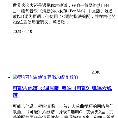
世界这么大还是遇见你吉他谱，程响一首网络热门歌
曲，缅甸音乐《清新的小女孩 (For Ma)》中文版。这首
歌以D调为原调，但使用了C调的指法编配，并在吉他的
2品位置使用变调夹。整首歌…
2023-04-19
2.3K
程响
可能吉他谱_C调原版_程响《可能》弹唱六线
谱
可能吉他谱，程响演唱，一首让人单曲循环的网络热门
歌曲。《可能》六线谱，原调D选调C，变调夹2品，完
整编配共两张高清图片谱。 曲调娓娓道来，宛如一首美