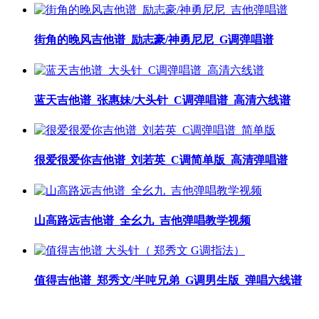
街角的晚风吉他谱_励志豪/神勇尼尼_G调弹唱谱
蓝天吉他谱_张惠妹/大头针_C调弹唱谱_高清六线谱
很爱很爱你吉他谱_刘若英_C调简单版_高清弹唱谱
山高路远吉他谱_全幺九_吉他弹唱教学视频
值得吉他谱_郑秀文/半吨兄弟_G调男生版_弹唱六线谱