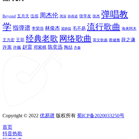
弹唱教
周杰伦
Beyond
五月天
张学友
伍佰
张杰
周深
孙燕姿
学
流行歌曲
指弹谱
林俊杰
李荣浩
毛不易
海来阿木
梁静茹
经典老歌
网络歌曲
薛之谦
王力宏
王菲
英文歌曲
蔡健雅
赵雷
陈奕迅
许嵩
陶喆
邓紫棋
许巍
齐秦
Copyright © 2022
优易谱
版权所有
蜀ICP备2020033250号
首页
抖音热歌