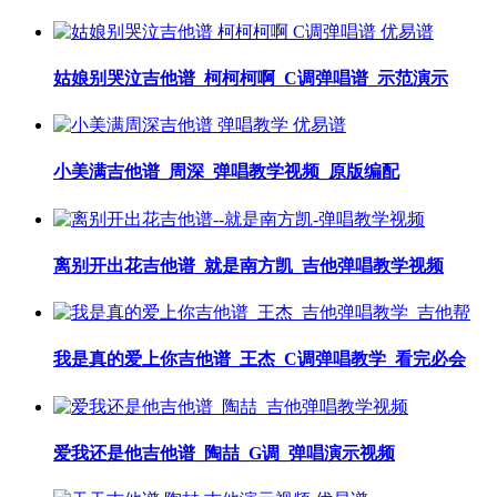
姑娘别哭泣吉他谱_柯柯柯啊_C调弹唱谱_示范演示
小美满吉他谱_周深_弹唱教学视频_原版编配
离别开出花吉他谱_就是南方凯_吉他弹唱教学视频
我是真的爱上你吉他谱_王杰_C调弹唱教学_看完必会
爱我还是他吉他谱_陶喆_G调_弹唱演示视频