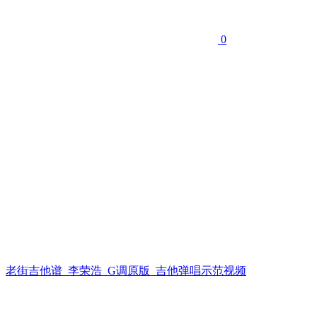
0
老街吉他谱_李荣浩_G调原版_吉他弹唱示范视频