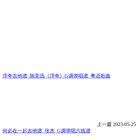
浮夸吉他谱_陈奕迅《浮夸》G调弹唱谱_粤语歌曲
上一篇
2023-05-25
何必在一起吉他谱_张杰_G调弹唱六线谱