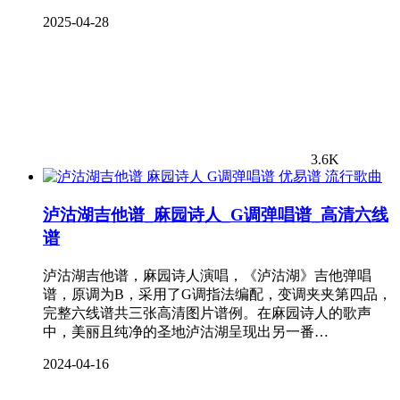
2025-04-28
3.6K
流行歌曲
泸沽湖吉他谱_麻园诗人_G调弹唱谱_高清六线
谱
泸沽湖吉他谱，麻园诗人演唱，《泸沽湖》吉他弹唱
谱，原调为B，采用了G调指法编配，变调夹夹第四品，
完整六线谱共三张高清图片谱例。在麻园诗人的歌声
中，美丽且纯净的圣地泸沽湖呈现出另一番…
2024-04-16