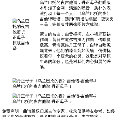
乌兰巴托的夜吉他谱，丹正母子翻唱版
本引爆了全网，清澈的嗓音，质朴的表
演打动了每一个人。《乌兰巴托的夜》
吉他弹唱谱，选用C调指法编配，变调夹
三品，完整版共两张图片六线谱。
蒙古的名曲，由贾樟柯、左小祖咒联袂
作词，昔日布道尔吉操刀作曲，传唱度
极高。青海藏族丹正母子，自弹自唱娓
娓道来，他们的嗓音宛如天籁，仿佛抚
摸着每一个疲惫的心灵。这歌是对草原
生命的颂歌，也是对我们内心归属的呼
唤。
乌兰巴托的夜吉他谱-丹正母子-1
乌兰巴托的夜吉他谱-丹正母子-2
免责声明：曲谱版权归属吉他专家，收录仅供琴友参考。如侵
犯了您的合法权益，请及时联系删除处理。本文链接：