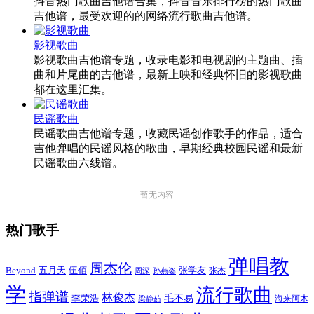
抖音热门歌曲吉他谱合集，抖音音乐排行榜的热门歌曲
吉他谱，最受欢迎的的网络流行歌曲吉他谱。
影视歌曲
影视歌曲吉他谱专题，收录电影和电视剧的主题曲、插
曲和片尾曲的吉他谱，最新上映和经典怀旧的影视歌曲
都在这里汇集。
民谣歌曲
民谣歌曲吉他谱专题，收藏民谣创作歌手的作品，适合
吉他弹唱的民谣风格的歌曲，早期经典校园民谣和最新
民谣歌曲六线谱。
暂无内容
热门歌手
弹唱教
周杰伦
Beyond
五月天
张学友
伍佰
张杰
周深
孙燕姿
学
流行歌曲
指弹谱
林俊杰
李荣浩
毛不易
海来阿木
梁静茹