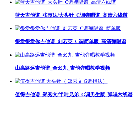
蓝天吉他谱_张惠妹/大头针_C调弹唱谱_高清六线谱
很爱很爱你吉他谱_刘若英_C调简单版_高清弹唱谱
山高路远吉他谱_全幺九_吉他弹唱教学视频
值得吉他谱_郑秀文/半吨兄弟_G调男生版_弹唱六线谱