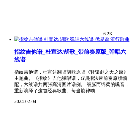
6.2K
流行歌曲
指纹吉他谱_杜宣达/胡歌_带前奏原版_弹唱六
线谱
指纹吉他谱，杜宣达翻唱胡歌原唱《轩辕剑之天之痕》
主题曲。《指纹》吉他弹唱谱，G调指法带前奏原版编
配，六线谱共两张高清图片谱例。 细腻而绵柔的嗓音，
重新演绎了这首经典歌曲。每当旋律响…
2024-02-04