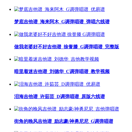
梦底吉他谱_海来阿木_G调弹唱谱_弹唱六线谱
做我老婆好不好吉他谱_徐誉滕_G调弹唱谱_完整版
暗里着迷吉他谱_刘德华_C调弹唱谱_教学视频
泪海吉他谱_许茹芸_D调弹唱谱_原版六线谱
街角的晚风吉他谱_励志豪/神勇尼尼_G调弹唱谱