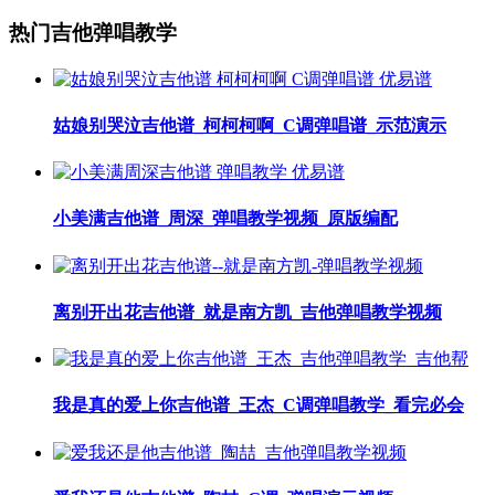
热门吉他弹唱教学
姑娘别哭泣吉他谱_柯柯柯啊_C调弹唱谱_示范演示
小美满吉他谱_周深_弹唱教学视频_原版编配
离别开出花吉他谱_就是南方凯_吉他弹唱教学视频
我是真的爱上你吉他谱_王杰_C调弹唱教学_看完必会