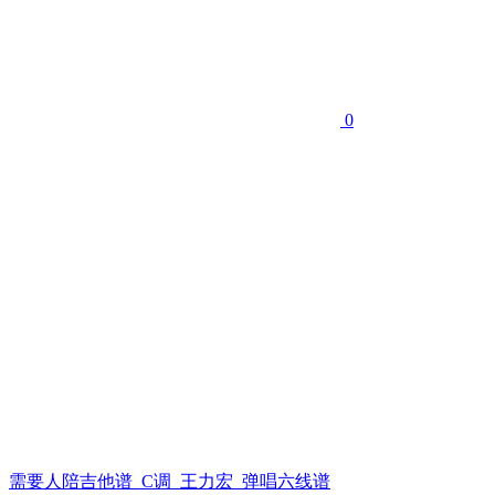
0
需要人陪吉他谱_C调_王力宏_弹唱六线谱