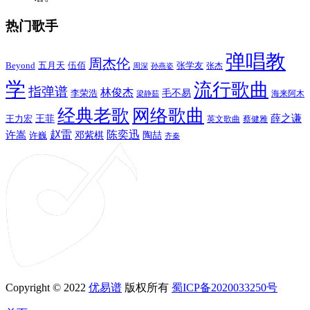
热门歌手
弹唱教
周杰伦
Beyond
五月天
张学友
伍佰
张杰
周深
孙燕姿
学
流行歌曲
指弹谱
林俊杰
李荣浩
毛不易
海来阿木
梁静茹
经典老歌
网络歌曲
薛之谦
王力宏
王菲
英文歌曲
蔡健雅
赵雷
陈奕迅
许嵩
陶喆
邓紫棋
许巍
齐秦
Copyright © 2022
优易谱
版权所有
蜀ICP备2020033250号