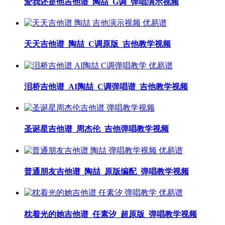
爱我还是他吉他谱_陶喆_G调_弹唱演示视频
天天吉他谱_陶喆_C调原版_吉他教学视频
泪桥吉他谱_AI陶喆_C调弹唱谱_吉他教学视频
圣诞星吉他谱_周杰伦_吉他弹唱教学视频
普通朋友吉他谱_陶喆_原版编配_弹唱教学视频
枕着光的她吉他谱_任素汐_超原版_弹唱教学视频