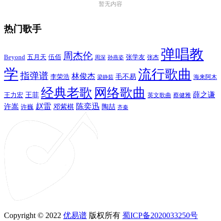
暂无内容
热门歌手
弹唱教
周杰伦
Beyond
五月天
张学友
伍佰
张杰
周深
孙燕姿
学
流行歌曲
指弹谱
林俊杰
李荣浩
毛不易
海来阿木
梁静茹
经典老歌
网络歌曲
薛之谦
王力宏
王菲
英文歌曲
蔡健雅
赵雷
陈奕迅
许嵩
陶喆
邓紫棋
许巍
齐秦
Copyright © 2022
优易谱
版权所有
蜀ICP备2020033250号