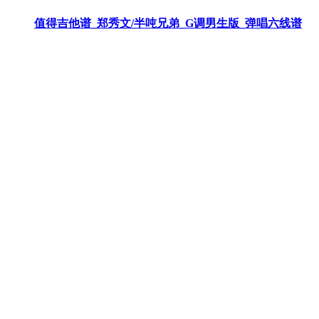
值得吉他谱_郑秀文/半吨兄弟_G调男生版_弹唱六线谱