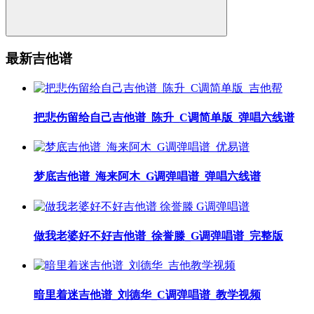
最新吉他谱
把悲伤留给自己吉他谱_陈升_C调简单版_弹唱六线谱
梦底吉他谱_海来阿木_G调弹唱谱_弹唱六线谱
做我老婆好不好吉他谱_徐誉滕_G调弹唱谱_完整版
暗里着迷吉他谱_刘德华_C调弹唱谱_教学视频