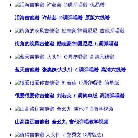
泪海吉他谱_许茹芸_D调弹唱谱_原版六线谱
街角的晚风吉他谱_励志豪/神勇尼尼_G调弹唱谱
蓝天吉他谱_张惠妹/大头针_C调弹唱谱_高清六线谱
很爱很爱你吉他谱_刘若英_C调简单版_高清弹唱谱
山高路远吉他谱_全幺九_吉他弹唱教学视频