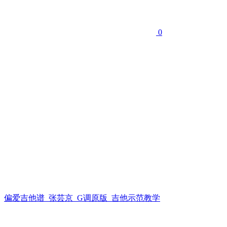
0
偏爱吉他谱_张芸京_G调原版_吉他示范教学