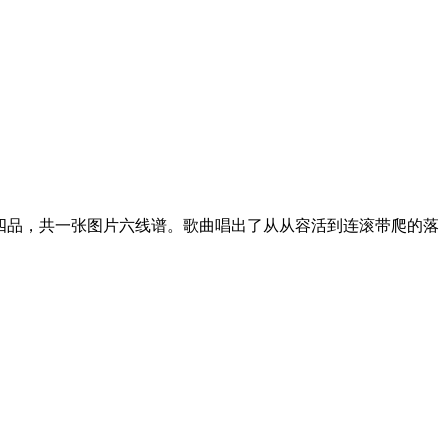
四品，共一张图片六线谱。歌曲唱出了从从容活到连滚带爬的落