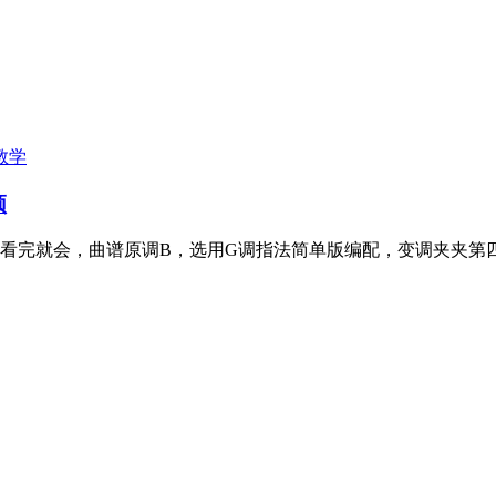
教学
频
看完就会，曲谱原调B，选用G调指法简单版编配，变调夹夹第