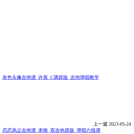
灰色头像吉他谱_许嵩_C调原版_吉他弹唱教学
上一篇
2023-05-24
恋恋风尘吉他谱_老狼_双吉他原版_弹唱六线谱