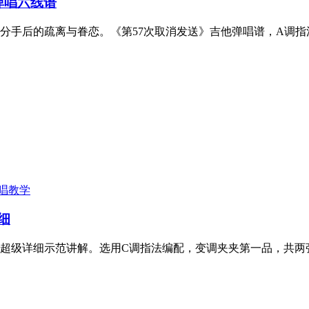
弹唱六线谱
尽分手后的疏离与眷恋。《第57次取消发送》吉他弹唱谱，A调
唱教学
细
超级详细示范讲解。选用C调指法编配，变调夹夹第一品，共两