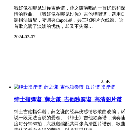
我好像在哪见过你吉他谱，薛之谦演唱的一首忧伤和深
情的歌曲。《我好像在哪见过你》吉他弹唱谱，选用C
调指法编配，变调夹Capo1品，共三张图片六线谱。这
首歌充满了淡淡的忧伤，却又不失深…
2024-02-07
2.5K
指弹谱
绅士指弹谱_薛之谦_吉他独奏谱_高清图片谱
绅士吉他指弹谱，薛之谦的经典伤感情歌歌曲改编，诉
说一段无法言说的爱恋。《绅士》吉他独奏谱，演奏速
度每分钟60拍，六线谱编配共两张高清图片谱例。歌曲
表达了爱而不得的苦涩，以及对过往温…