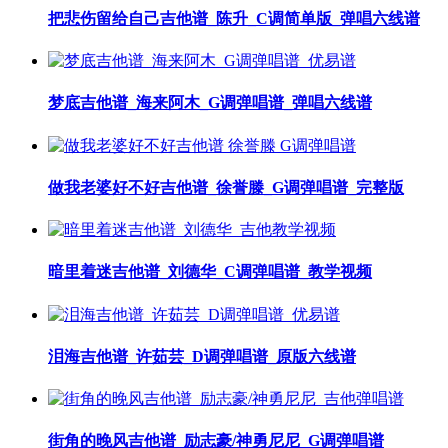
把悲伤留给自己吉他谱_陈升_C调简单版_弹唱六线谱
梦底吉他谱_海来阿木_G调弹唱谱_弹唱六线谱
做我老婆好不好吉他谱_徐誉滕_G调弹唱谱_完整版
暗里着迷吉他谱_刘德华_C调弹唱谱_教学视频
泪海吉他谱_许茹芸_D调弹唱谱_原版六线谱
街角的晚风吉他谱_励志豪/神勇尼尼_G调弹唱谱