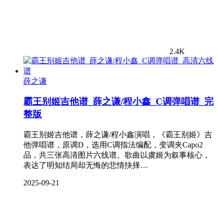
2.4K
薛之谦
霸王别姬吉他谱_薛之谦/程小鑫_C调弹唱谱_完
整版
霸王别姬吉他谱，薛之谦/程小鑫演唱，《霸王别姬》吉
他弹唱谱，原调D，选用C调指法编配，变调夹Capo2
品，共三张高清图片六线谱。歌曲以虞姬为叙事核心，
表达了明知结局却无悔的悲情抉择…
2025-09-21