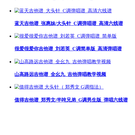
蓝天吉他谱_张惠妹/大头针_C调弹唱谱_高清六线谱
很爱很爱你吉他谱_刘若英_C调简单版_高清弹唱谱
山高路远吉他谱_全幺九_吉他弹唱教学视频
值得吉他谱_郑秀文/半吨兄弟_G调男生版_弹唱六线谱