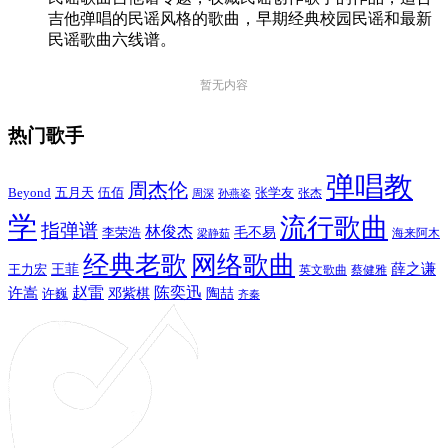
吉他弹唱的民谣风格的歌曲，早期经典校园民谣和最新
民谣歌曲六线谱。
暂无内容
热门歌手
弹唱教
周杰伦
Beyond
五月天
张学友
伍佰
张杰
周深
孙燕姿
学
流行歌曲
指弹谱
林俊杰
李荣浩
毛不易
海来阿木
梁静茹
经典老歌
网络歌曲
薛之谦
王力宏
王菲
英文歌曲
蔡健雅
赵雷
陈奕迅
许嵩
陶喆
邓紫棋
许巍
齐秦