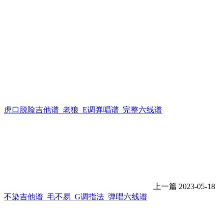
虎口脱险吉他谱_老狼_E调弹唱谱_完整六线谱
上一篇
2023-05-18
不染吉他谱_毛不易_G调指法_弹唱六线谱