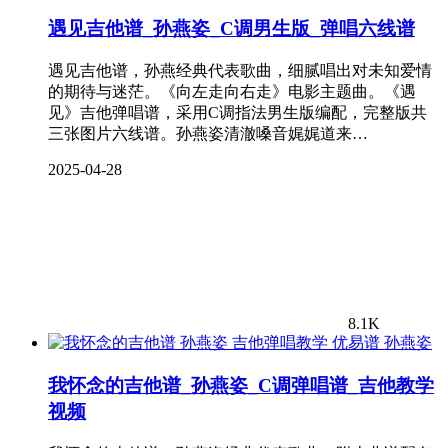
遇见吉他谱_孙燕姿_C调男生版_弹唱六线谱
遇见吉他谱，孙燕经典代表歌曲，细腻唱出对未知爱情
的期待与迷茫。《向左走向右走》电影主题曲。《遇
见》吉他弹唱谱，采用C调指法男生版编配，完整版共
三张图片六线谱。孙燕姿清澈嗓音娓娓道来…
2025-04-28
8.1K
孙燕姿
我怀念的吉他谱_孙燕姿_C调弹唱谱_吉他教学
视频