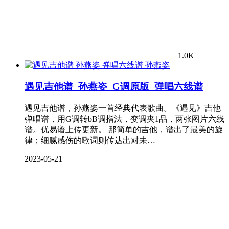
1.0K
孙燕姿
遇见吉他谱_孙燕姿_G调原版_弹唱六线谱
遇见吉他谱，孙燕姿一首经典代表歌曲。《遇见》吉他
弹唱谱，用G调转bB调指法，变调夹1品，两张图片六线
谱。优易谱上传更新。 那简单的吉他，谱出了最美的旋
律；细腻感伤的歌词则传达出对未…
2023-05-21