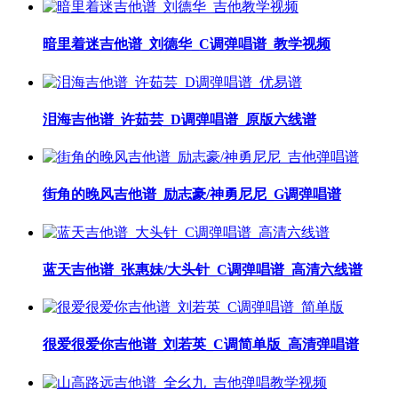
暗里着迷吉他谱_刘德华_C调弹唱谱_教学视频
泪海吉他谱_许茹芸_D调弹唱谱_原版六线谱
街角的晚风吉他谱_励志豪/神勇尼尼_G调弹唱谱
蓝天吉他谱_张惠妹/大头针_C调弹唱谱_高清六线谱
很爱很爱你吉他谱_刘若英_C调简单版_高清弹唱谱