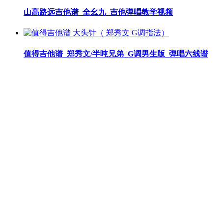
山高路远吉他谱_全幺九_吉他弹唱教学视频
值得吉他谱_郑秀文/半吨兄弟_G调男生版_弹唱六线谱