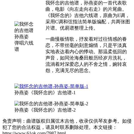
我怀念的吉他谱，孙燕姿的一首代表歌
曲，电影《向左走向右走》的片尾曲。
《我怀念的》吉他六线谱，原曲为E调，
采用C调和弦指法简单版编配，共两张图
片谱。优易谱整理上传。
一曲慢板情歌，抒发着对过往情感的眷
恋，不带丝毫的刻意煽情，只是平淡真
实地表达着内心的悸动。那温柔低回的
声音，如同沧海桑田般历经岁月洗礼，
流淌着对深爱恋人的不舍之情，婉转哀
怨，充满无尽的思念。
孙燕姿《我怀念的》吉他谱-1
孙燕姿《我怀念的》吉他谱-2
免责声明：曲谱版权归属弦木吉他，收录仅供琴友参考。如侵
犯了您的合法权益，请及时联系删除处理。本文链接：
https://www.61ok.com/7987.html