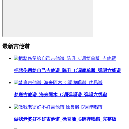
最新吉他谱
把悲伤留给自己吉他谱_陈升_C调简单版_弹唱六线谱
梦底吉他谱_海来阿木_G调弹唱谱_弹唱六线谱
做我老婆好不好吉他谱_徐誉滕_G调弹唱谱_完整版