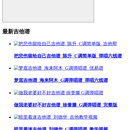
最新吉他谱
把悲伤留给自己吉他谱_陈升_C调简单版_弹唱六线谱
梦底吉他谱_海来阿木_G调弹唱谱_弹唱六线谱
做我老婆好不好吉他谱_徐誉滕_G调弹唱谱_完整版
暗里着迷吉他谱_刘德华_C调弹唱谱_教学视频