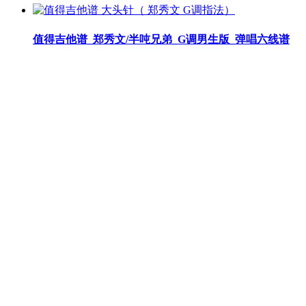
值得吉他谱_郑秀文/半吨兄弟_G调男生版_弹唱六线谱