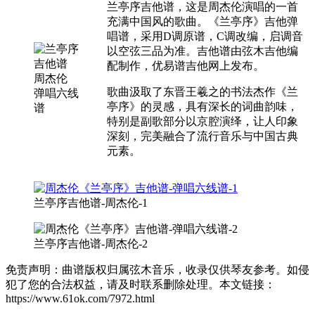
兰亭序吉他谱，这是周杰伦演唱的一首
充满中国风的歌曲。《兰亭序》吉他弹
唱谱，采用D调原谱，C调改编，启调音
以空弦三品为准。吉他谱由弦木吉他编
配制作，优易谱吉他网上发布。
歌曲汲取了东晋王羲之的书法杰作《兰
亭序》的灵感，具有深长的词曲韵味，
特别是副歌部分以京腔演绎，让人印象
深刻，完美融合了流行音乐与中国古典
元素。
兰亭序吉他谱-周杰伦-1
兰亭序吉他谱-周杰伦-2
免责声明：曲谱版权归属弦木音乐，收录仅供琴友参考。如侵
犯了您的合法权益，请及时联系删除处理。本文链接：
https://www.61ok.com/7972.html