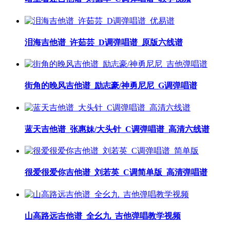
泪海吉他谱_许茹芸_D调弹唱谱_原版六线谱
街角的晚风吉他谱_励志豪/神勇尼尼_G调弹唱谱
蓝天吉他谱_张惠妹/大头针_C调弹唱谱_高清六线谱
很爱很爱你吉他谱_刘若英_C调简单版_高清弹唱谱
山高路远吉他谱_全幺九_吉他弹唱教学视频