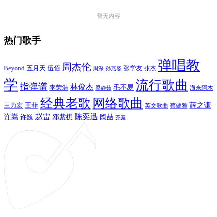
暂无内容
热门歌手
弹唱教
周杰伦
Beyond
五月天
张学友
伍佰
张杰
周深
孙燕姿
学
流行歌曲
指弹谱
林俊杰
李荣浩
毛不易
海来阿木
梁静茹
经典老歌
网络歌曲
薛之谦
王力宏
王菲
英文歌曲
蔡健雅
赵雷
陈奕迅
许嵩
陶喆
邓紫棋
许巍
齐秦