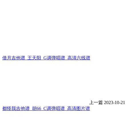
借月吉他谱_王天阳_G调弹唱谱_高清六线谱
上一篇
2023-10-21
都怪我吉他谱_胡66_C调弹唱谱_高清图片谱