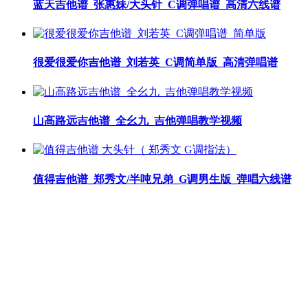
蓝天吉他谱_张惠妹/大头针_C调弹唱谱_高清六线谱
很爱很爱你吉他谱_刘若英_C调简单版_高清弹唱谱
山高路远吉他谱_全幺九_吉他弹唱教学视频
值得吉他谱_郑秀文/半吨兄弟_G调男生版_弹唱六线谱