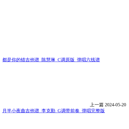
都是你的错吉他谱_陈慧琳_C调原版_弹唱六线谱
上一篇
2024-05-20
月半小夜曲吉他谱_李克勤_G调带前奏_弹唱完整版