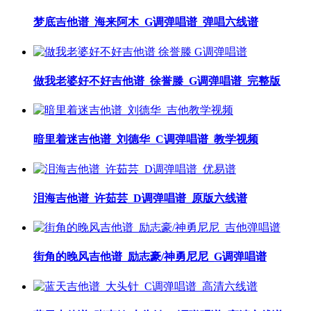
梦底吉他谱_海来阿木_G调弹唱谱_弹唱六线谱
做我老婆好不好吉他谱_徐誉滕_G调弹唱谱_完整版
暗里着迷吉他谱_刘德华_C调弹唱谱_教学视频
泪海吉他谱_许茹芸_D调弹唱谱_原版六线谱
街角的晚风吉他谱_励志豪/神勇尼尼_G调弹唱谱