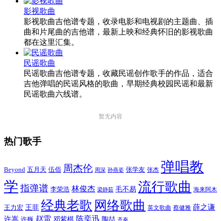
影视歌曲
影视歌曲吉他谱专题，收录电影和电视剧的主题曲、插
曲和片尾曲的吉他谱，最新上映和经典怀旧的影视歌曲
都在这里汇集。
民谣歌曲
民谣歌曲吉他谱专题，收藏民谣创作歌手的作品，适合
吉他弹唱的民谣风格的歌曲，早期经典校园民谣和最新
民谣歌曲六线谱。
暂无内容
热门歌手
弹唱教
周杰伦
Beyond
五月天
张学友
伍佰
张杰
周深
孙燕姿
学
流行歌曲
指弹谱
林俊杰
李荣浩
毛不易
海来阿木
梁静茹
经典老歌
网络歌曲
薛之谦
王力宏
王菲
英文歌曲
蔡健雅
赵雷
陈奕迅
许嵩
陶喆
邓紫棋
许巍
齐秦