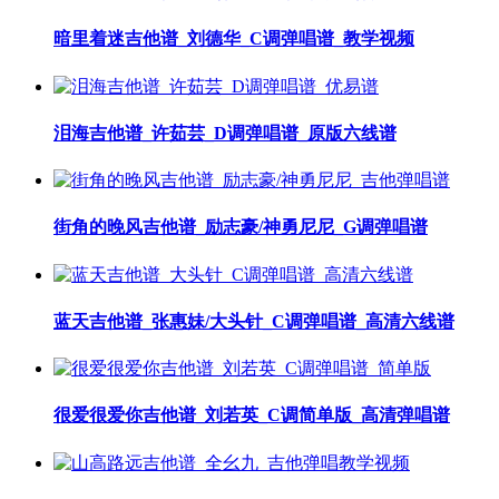
暗里着迷吉他谱_刘德华_C调弹唱谱_教学视频
泪海吉他谱_许茹芸_D调弹唱谱_原版六线谱
街角的晚风吉他谱_励志豪/神勇尼尼_G调弹唱谱
蓝天吉他谱_张惠妹/大头针_C调弹唱谱_高清六线谱
很爱很爱你吉他谱_刘若英_C调简单版_高清弹唱谱