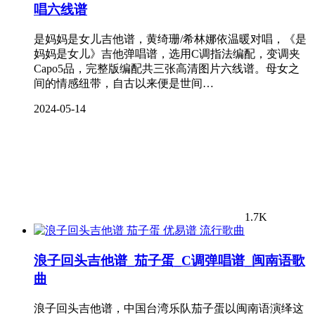
唱六线谱
是妈妈是女儿吉他谱，黄绮珊/希林娜依温暖对唱，《是
妈妈是女儿》吉他弹唱谱，选用C调指法编配，变调夹
Capo5品，完整版编配共三张高清图片六线谱。母女之
间的情感纽带，自古以来便是世间…
2024-05-14
1.7K
流行歌曲
浪子回头吉他谱_茄子蛋_C调弹唱谱_闽南语歌
曲
浪子回头吉他谱，中国台湾乐队茄子蛋以闽南语演绎这