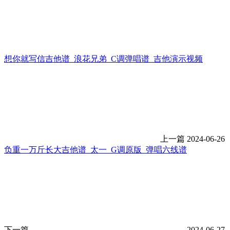
想你就写信吉他谱_浪花兄弟_C调弹唱谱_吉他演示视频
上一篇
2024-06-26
负重一万斤长大吉他谱_太一_G调原版_弹唱六线谱
下一篇
2024-06-27