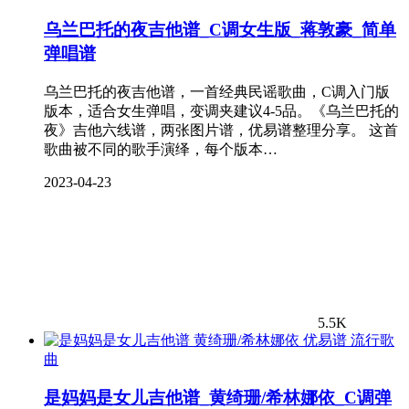
乌兰巴托的夜吉他谱_C调女生版_蒋敦豪_简单
弹唱谱
乌兰巴托的夜吉他谱，一首经典民谣歌曲，C调入门版
版本，适合女生弹唱，变调夹建议4-5品。《乌兰巴托的
夜》吉他六线谱，两张图片谱，优易谱整理分享。 这首
歌曲被不同的歌手演绎，每个版本…
2023-04-23
5.5K
流行歌
曲
是妈妈是女儿吉他谱_黄绮珊/希林娜依_C调弹