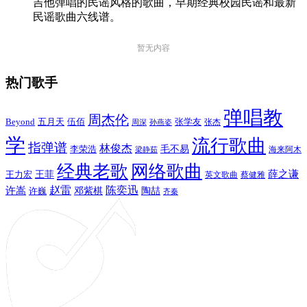
吉他弹唱的民谣风格的歌曲，早期经典校园民谣和最新
民谣歌曲六线谱。
暂无内容
热门歌手
弹唱教
周杰伦
Beyond
五月天
张学友
伍佰
张杰
周深
孙燕姿
学
流行歌曲
指弹谱
林俊杰
李荣浩
毛不易
海来阿木
梁静茹
经典老歌
网络歌曲
薛之谦
王力宏
王菲
英文歌曲
蔡健雅
赵雷
陈奕迅
许嵩
陶喆
邓紫棋
许巍
齐秦