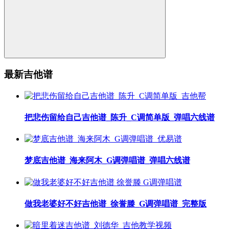
最新吉他谱
把悲伤留给自己吉他谱_陈升_C调简单版_弹唱六线谱
梦底吉他谱_海来阿木_G调弹唱谱_弹唱六线谱
做我老婆好不好吉他谱_徐誉滕_G调弹唱谱_完整版