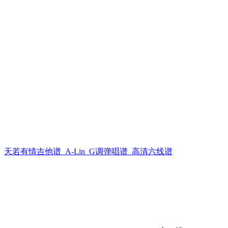
天若有情吉他谱_A-Lin_G调弹唱谱_高清六线谱