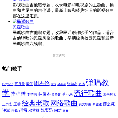
影视歌曲吉他谱专题，收录电影和电视剧的主题曲、插
曲和片尾曲的吉他谱，最新上映和经典怀旧的影视歌曲
都在这里汇集。
民谣歌曲
民谣歌曲吉他谱专题，收藏民谣创作歌手的作品，适合
吉他弹唱的民谣风格的歌曲，早期经典校园民谣和最新
民谣歌曲六线谱。
暂无内容
热门歌手
弹唱教
周杰伦
Beyond
五月天
张学友
伍佰
张杰
周深
孙燕姿
学
流行歌曲
指弹谱
林俊杰
李荣浩
毛不易
海来阿木
梁静茹
经典老歌
网络歌曲
薛之谦
王力宏
王菲
英文歌曲
蔡健雅
赵雷
陈奕迅
许嵩
陶喆
邓紫棋
许巍
齐秦