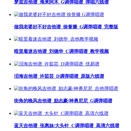
梦底吉他谱_海来阿木_G调弹唱谱_弹唱六线谱
做我老婆好不好吉他谱_徐誉滕_G调弹唱谱_完整版
暗里着迷吉他谱_刘德华_C调弹唱谱_教学视频
泪海吉他谱_许茹芸_D调弹唱谱_原版六线谱
街角的晚风吉他谱_励志豪/神勇尼尼_G调弹唱谱
蓝天吉他谱_张惠妹/大头针_C调弹唱谱_高清六线谱