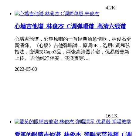
4.2K
林俊杰
心墙吉他谱_林俊杰_C调弹唱谱_高清六线谱
心墙吉他谱，郭静原唱的一首经典治愈情歌，林俊杰全
新演绎。《心墙》吉他弹唱谱，原调bE，选用C调和弦
指法，变调夹Capo3品，两张高清图片谱，优易谱更新
上传。 吉他纯净伴奏，淡淡贯穿…
2023-05-03
16.1K
弹唱教学
爱笑的眼睛吉他谱_林俊杰_弹唱示范视频_C调