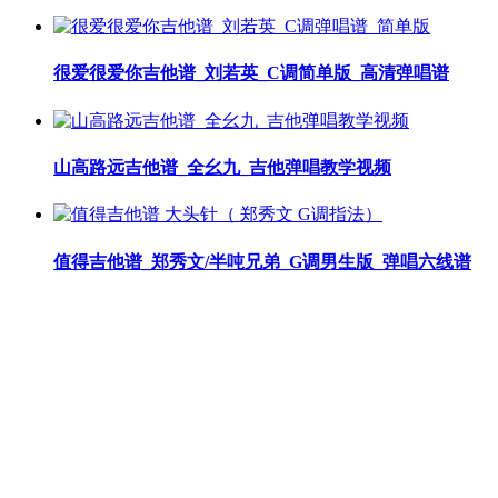
很爱很爱你吉他谱_刘若英_C调简单版_高清弹唱谱
山高路远吉他谱_全幺九_吉他弹唱教学视频
值得吉他谱_郑秀文/半吨兄弟_G调男生版_弹唱六线谱