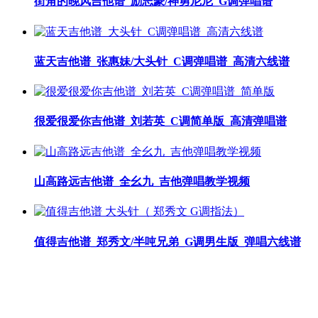
街角的晚风吉他谱_励志豪/神勇尼尼_G调弹唱谱
蓝天吉他谱_张惠妹/大头针_C调弹唱谱_高清六线谱
很爱很爱你吉他谱_刘若英_C调简单版_高清弹唱谱
山高路远吉他谱_全幺九_吉他弹唱教学视频
值得吉他谱_郑秀文/半吨兄弟_G调男生版_弹唱六线谱