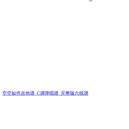
空空如也吉他谱_C调弹唱谱_完整版六线谱