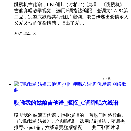
跳楼机吉他谱，LBI利比（时柏尘）演唱，《跳楼机》
吉他弹唱教学视频，选用E调指法编配，变调夹CAPO第
二品，完整六线谱共4张图片谱例。歌曲传递出爱情令人
又爱又恨的复杂情感，唱出了爱…
2025-04-18
5.2K
网络歌
曲
哎呦我的姑娘吉他谱_抠抠_C调弹唱六线谱
哎呦我的姑娘吉他谱，抠抠演唱的一首热门网络歌曲。
《哎呦我的姑娘》吉他弹唱谱，选用C调指法，变调夹
推荐Capo1品，六线谱完整版编配，一共三张图片谱