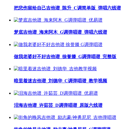
把悲伤留给自己吉他谱_陈升_C调简单版_弹唱六线谱
梦底吉他谱_海来阿木_G调弹唱谱_弹唱六线谱
做我老婆好不好吉他谱_徐誉滕_G调弹唱谱_完整版
暗里着迷吉他谱_刘德华_C调弹唱谱_教学视频
泪海吉他谱_许茹芸_D调弹唱谱_原版六线谱