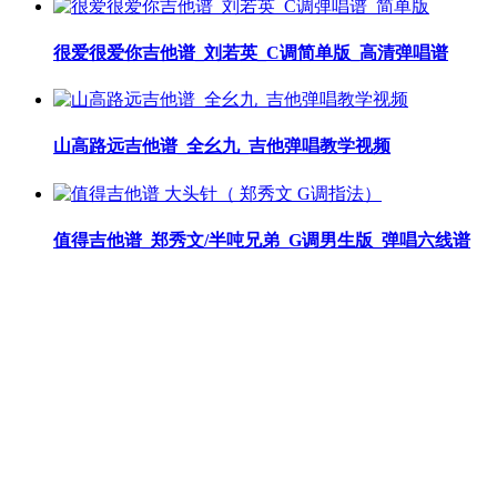
很爱很爱你吉他谱_刘若英_C调简单版_高清弹唱谱
山高路远吉他谱_全幺九_吉他弹唱教学视频
值得吉他谱_郑秀文/半吨兄弟_G调男生版_弹唱六线谱