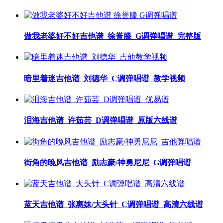
做我老婆好不好吉他谱_徐誉滕_G调弹唱谱_完整版
暗里着迷吉他谱_刘德华_C调弹唱谱_教学视频
泪海吉他谱_许茹芸_D调弹唱谱_原版六线谱
街角的晚风吉他谱_励志豪/神勇尼尼_G调弹唱谱
蓝天吉他谱_张惠妹/大头针_C调弹唱谱_高清六线谱