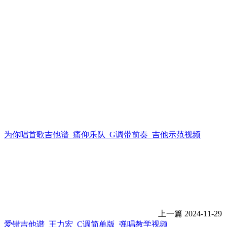
为你唱首歌吉他谱_痛仰乐队_G调带前奏_吉他示范视频
上一篇
2024-11-29
爱错吉他谱_王力宏_C调简单版_弹唱教学视频