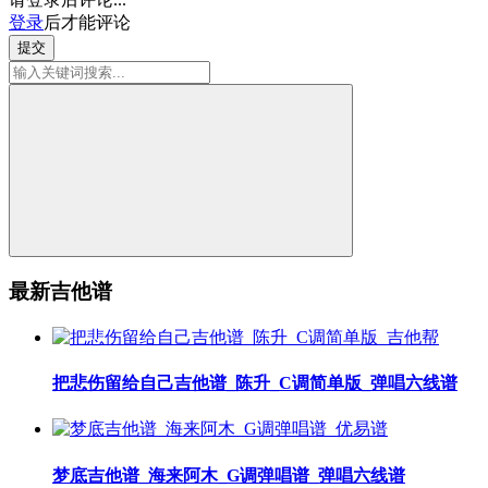
登录
后才能评论
提交
最新吉他谱
把悲伤留给自己吉他谱_陈升_C调简单版_弹唱六线谱
梦底吉他谱_海来阿木_G调弹唱谱_弹唱六线谱