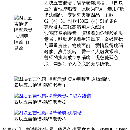
四块五吉他谱，隔壁老樊演唱，《四块
五》吉他弹唱谱，原调为E调，选用C调
指法编配，变调夹夹第四品，主歌
62（4）51+副歌45362（4）51的走向，
完整版共三张高清图片六线谱。
沙哑醇厚的嗓音，演绎着如你我般的失
意者，默默诉说着生活重压、金钱困扰
与重重责任。物质面前，爱情显得脆弱
奢侈。岁月流转，爱一个人愈发艰难。
曾经的执着被世事消磨，忧愁蔓延心
底，勾起每个人心底的无尽惆怅。
四块五吉他谱-隔壁老樊-1
四块五吉他谱-隔壁老樊-2
四块五吉他谱-隔壁老樊-3
免责声明：曲谱版权归属，收录仅供琴友参考。如侵犯了您的