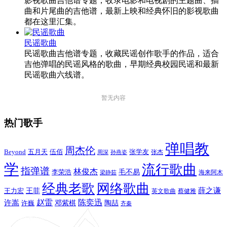
影视歌曲吉他谱专题，收录电影和电视剧的主题曲、插
曲和片尾曲的吉他谱，最新上映和经典怀旧的影视歌曲
都在这里汇集。
民谣歌曲
民谣歌曲吉他谱专题，收藏民谣创作歌手的作品，适合
吉他弹唱的民谣风格的歌曲，早期经典校园民谣和最新
民谣歌曲六线谱。
暂无内容
热门歌手
弹唱教
周杰伦
Beyond
五月天
张学友
伍佰
张杰
周深
孙燕姿
学
流行歌曲
指弹谱
林俊杰
李荣浩
毛不易
海来阿木
梁静茹
经典老歌
网络歌曲
薛之谦
王力宏
王菲
英文歌曲
蔡健雅
赵雷
陈奕迅
许嵩
陶喆
邓紫棋
许巍
齐秦