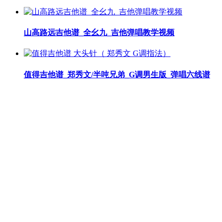
山高路远吉他谱_全幺九_吉他弹唱教学视频
值得吉他谱_郑秀文/半吨兄弟_G调男生版_弹唱六线谱