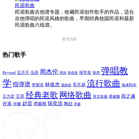
民谣歌曲
民谣歌曲吉他谱专题，收藏民谣创作歌手的作品，适合
吉他弹唱的民谣风格的歌曲，早期经典校园民谣和最新
民谣歌曲六线谱。
暂无内容
热门歌手
弹唱教
周杰伦
Beyond
五月天
张学友
伍佰
张杰
周深
孙燕姿
学
流行歌曲
指弹谱
林俊杰
李荣浩
毛不易
海来阿木
梁静茹
经典老歌
网络歌曲
薛之谦
王力宏
王菲
英文歌曲
蔡健雅
赵雷
陈奕迅
许嵩
陶喆
邓紫棋
许巍
齐秦