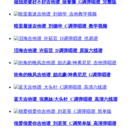
做我老婆好不好吉他谱_徐誉滕_G调弹唱谱_完整版
暗里着迷吉他谱_刘德华_C调弹唱谱_教学视频
泪海吉他谱_许茹芸_D调弹唱谱_原版六线谱
街角的晚风吉他谱_励志豪/神勇尼尼_G调弹唱谱
蓝天吉他谱_张惠妹/大头针_C调弹唱谱_高清六线谱
很爱很爱你吉他谱_刘若英_C调简单版_高清弹唱谱