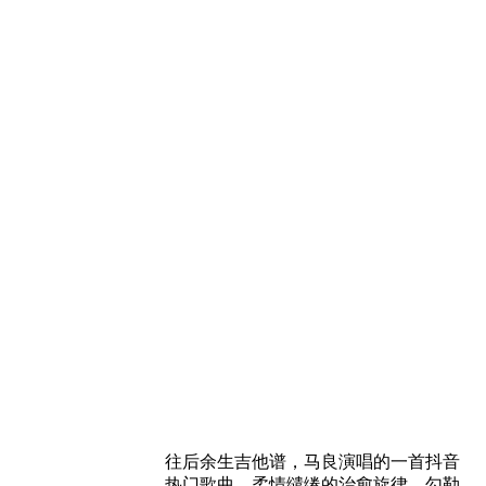
往后余生吉他谱，马良演唱的一首抖音
热门歌曲，柔情缱绻的治愈旋律，勾勒