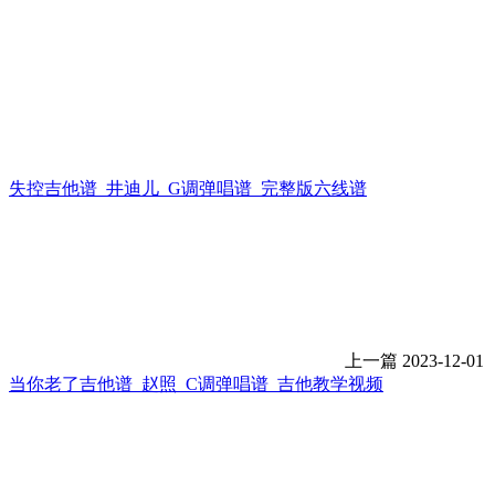
失控吉他谱_井迪儿_G调弹唱谱_完整版六线谱
上一篇
2023-12-01
当你老了吉他谱_赵照_C调弹唱谱_吉他教学视频