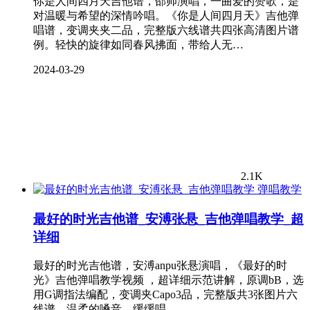
你是人间四月天吉他谱，邵帅演唱，一曲爱的赞歌，是
对温暖与希望的深情吟唱。《你是人间四月天》吉他弹
唱谱，变调夹夹二品，完整版六线谱共四张高清图片谱
例。轻快的旋律如同春风拂面，带给人无…
2024-03-29
2.1K
弹唱教学
最好的时光吉他谱_安溥张悬_吉他弹唱教学_超
详细
最好的时光吉他谱，安溥anpu张悬演唱，《最好的时
光》吉他弹唱教学视频 ，超详细示范讲解，原调bB，选
用G调指法编配，变调夹Capo3品，完整版共3张图片六
线谱。温柔的嗓音，缓缓唱…