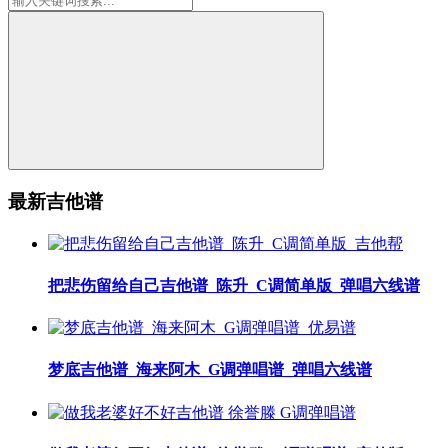
最新吉他谱
把悲伤留给自己吉他谱_陈升_C调简单版_弹唱六线谱
梦底吉他谱_海来阿木_G调弹唱谱_弹唱六线谱