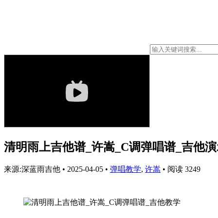
清明雨上吉他谱_许嵩_C调弹唱谱_吉他
来源:深蓝雨吉他
•
2025-04-05
•
弹唱教学
,
许嵩
•
阅读 3249