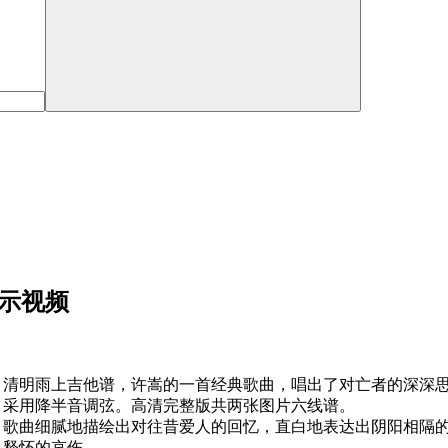
演示视频
清明雨上吉他谱，许嵩的一首经典歌曲，唱出了对亡者的深深
采用降半音调弦。高清完整版共两张图片六线谱。
歌曲细腻地描绘出对往昔爱人的回忆，直白地表达出阴阳相隔
释怀的哀伤。