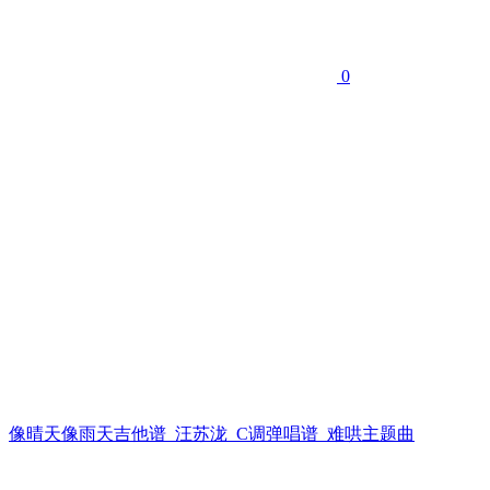
0
像晴天像雨天吉他谱_汪苏泷_C调弹唱谱_难哄主题曲