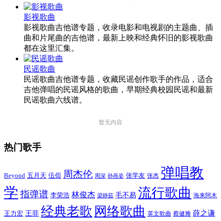
影视歌曲
影视歌曲吉他谱专题，收录电影和电视剧的主题曲、插
曲和片尾曲的吉他谱，最新上映和经典怀旧的影视歌曲
都在这里汇集。
民谣歌曲
民谣歌曲吉他谱专题，收藏民谣创作歌手的作品，适合
吉他弹唱的民谣风格的歌曲，早期经典校园民谣和最新
民谣歌曲六线谱。
暂无内容
热门歌手
弹唱教
周杰伦
Beyond
五月天
张学友
伍佰
张杰
周深
孙燕姿
学
流行歌曲
指弹谱
林俊杰
李荣浩
毛不易
海来阿木
梁静茹
经典老歌
网络歌曲
薛之谦
王力宏
王菲
英文歌曲
蔡健雅