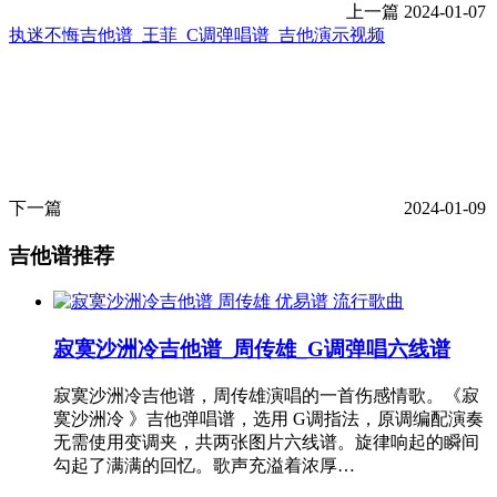
上一篇
2024-01-07
执迷不悔吉他谱_王菲_C调弹唱谱_吉他演示视频
下一篇
2024-01-09
吉他谱推荐
流行歌曲
寂寞沙洲冷吉他谱_周传雄_G调弹唱六线谱
寂寞沙洲冷吉他谱，周传雄演唱的一首伤感情歌。《寂
寞沙洲冷 》吉他弹唱谱，选用 G调指法，原调编配演奏
无需使用变调夹，共两张图片六线谱。旋律响起的瞬间
勾起了满满的回忆。歌声充溢着浓厚…