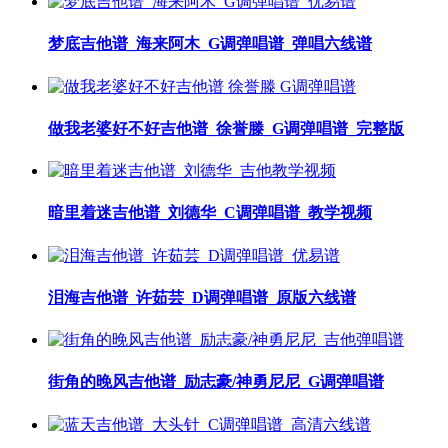
梦底吉他谱_海来阿木_G调弹唱谱_弹唱六线谱
做我老婆好不好吉他谱_徐誉滕_G调弹唱谱_完整版
暗里着迷吉他谱_刘德华_C调弹唱谱_教学视频
泪海吉他谱_许茹芸_D调弹唱谱_原版六线谱
街角的晚风吉他谱_励志豪/神勇尼尼_G调弹唱谱