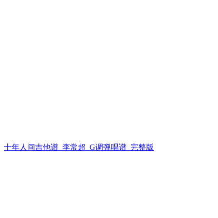
十年人间吉他谱_李常超_G调弹唱谱_完整版