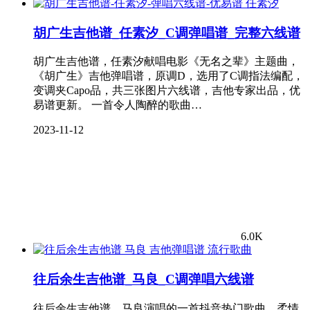
任素汐
胡广生吉他谱_任素汐_C调弹唱谱_完整六线谱
胡广生吉他谱，任素汐献唱电影《无名之辈》主题曲，
《胡广生》吉他弹唱谱，原调D，选用了C调指法编配，
变调夹Capo品，共三张图片六线谱，吉他专家出品，优
易谱更新。 一首令人陶醉的歌曲…
2023-11-12
6.0K
流行歌曲
往后余生吉他谱_马良_C调弹唱六线谱
往后余生吉他谱，马良演唱的一首抖音热门歌曲，柔情