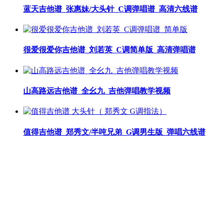
蓝天吉他谱_张惠妹/大头针_C调弹唱谱_高清六线谱
很爱很爱你吉他谱_刘若英_C调简单版_高清弹唱谱
山高路远吉他谱_全幺九_吉他弹唱教学视频
值得吉他谱_郑秀文/半吨兄弟_G调男生版_弹唱六线谱