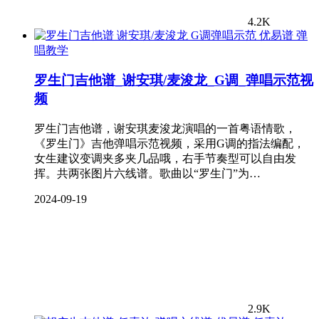
4.2K
弹
唱教学
罗生门吉他谱_谢安琪/麦浚龙_G调_弹唱示范视
频
罗生门吉他谱，谢安琪麦浚龙演唱的一首粤语情歌，
《罗生门》吉他弹唱示范视频，采用G调的指法编配，
女生建议变调夹多夹几品哦，右手节奏型可以自由发
挥。共两张图片六线谱。歌曲以“罗生门”为…
2024-09-19
2.9K