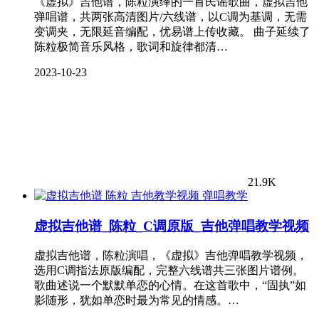
《虚拟》吉他谱，陈粒演绎的一首民谣歌曲，虚拟吉他
弹唱谱，共两张高清图片/六线谱，以C调为基调，无需
变调夹，无限延音编配，优易谱上传收藏。 曲子延续了
陈粒极简音乐风格，歌词和旋律都清…
2023-10-23
21.9K
弹唱教学
虚拟吉他谱_陈粒_C调原版_吉他弹唱教学视频
虚拟吉他谱，陈粒演唱，《虚拟》吉他弹唱教学视频，
选用C调指法原版编配，完整六线谱共三张图片谱例。
歌曲述说一个默默单恋的心情。在这首歌中，“固执”如
影随形，犹如单恋时最为常见的情感。…