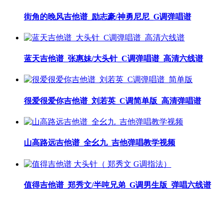
街角的晚风吉他谱_励志豪/神勇尼尼_G调弹唱谱
蓝天吉他谱_张惠妹/大头针_C调弹唱谱_高清六线谱
很爱很爱你吉他谱_刘若英_C调简单版_高清弹唱谱
山高路远吉他谱_全幺九_吉他弹唱教学视频
值得吉他谱_郑秀文/半吨兄弟_G调男生版_弹唱六线谱