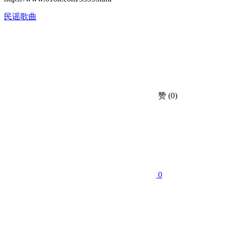
民谣歌曲
赞
(0)
0