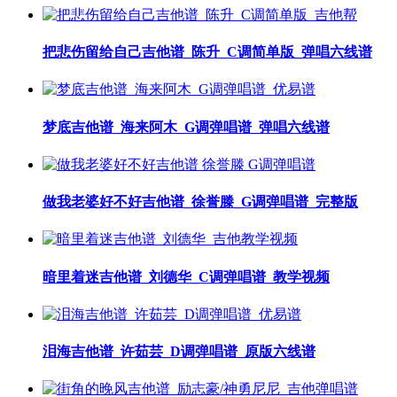
把悲伤留给自己吉他谱_陈升_C调简单版_弹唱六线谱
梦底吉他谱_海来阿木_G调弹唱谱_弹唱六线谱
做我老婆好不好吉他谱_徐誉滕_G调弹唱谱_完整版
暗里着迷吉他谱_刘德华_C调弹唱谱_教学视频
泪海吉他谱_许茹芸_D调弹唱谱_原版六线谱