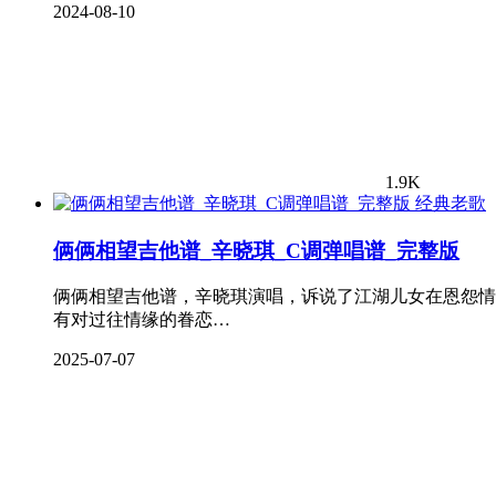
2024-08-10
1.9K
经典老歌
俩俩相望吉他谱_辛晓琪_C调弹唱谱_完整版
俩俩相望吉他谱，辛晓琪演唱，诉说了江湖儿女在恩怨情
有对过往情缘的眷恋…
2025-07-07