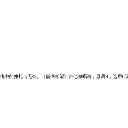
仇中的挣扎与无奈。《俩俩相望》吉他弹唱谱，原调B，选用C