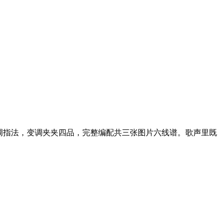
调指法，变调夹夹四品，完整编配共三张图片六线谱。歌声里既