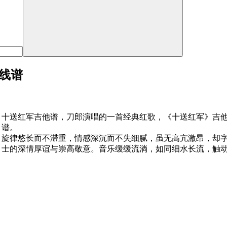
六线谱
十送红军吉他谱，刀郎演唱的一首经典红歌，《十送红军》吉他
谱。
旋律悠长而不滞重，情感深沉而不失细腻，虽无高亢激昂，却
士的深情厚谊与崇高敬意。音乐缓缓流淌，如同细水长流，触