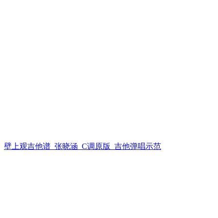
壁上观吉他谱_张晓涵_C调原版_吉他弹唱示范