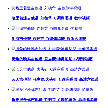
暗里着迷吉他谱_刘德华_C调弹唱谱_教学视频
泪海吉他谱_许茹芸_D调弹唱谱_原版六线谱
街角的晚风吉他谱_励志豪/神勇尼尼_G调弹唱谱
蓝天吉他谱_张惠妹/大头针_C调弹唱谱_高清六线谱
很爱很爱你吉他谱_刘若英_C调简单版_高清弹唱谱