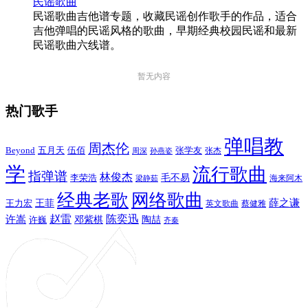
民谣歌曲
民谣歌曲吉他谱专题，收藏民谣创作歌手的作品，适合
吉他弹唱的民谣风格的歌曲，早期经典校园民谣和最新
民谣歌曲六线谱。
暂无内容
热门歌手
弹唱教
周杰伦
Beyond
五月天
张学友
伍佰
张杰
周深
孙燕姿
学
流行歌曲
指弹谱
林俊杰
李荣浩
毛不易
海来阿木
梁静茹
经典老歌
网络歌曲
薛之谦
王力宏
王菲
英文歌曲
蔡健雅
赵雷
陈奕迅
许嵩
陶喆
邓紫棋
许巍
齐秦