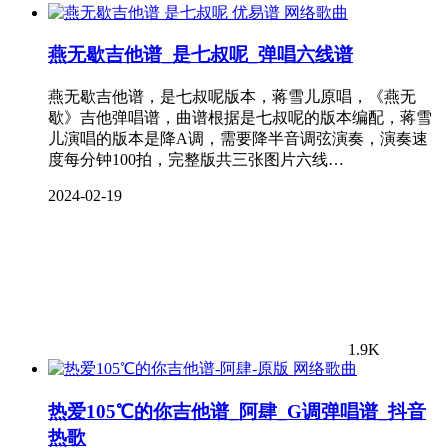
网络歌曲
燕无歇吉他谱_是七叔呢_弹唱六线谱
燕无歇吉他谱，是七叔呢版本，蒋雪儿原唱，《燕无
歇》吉他弹唱谱，曲谱根据是七叔呢的版本编配，蒋雪
儿演唱的版本是降A调，需要降半音调弦演奏，演奏速
度每分钟100拍，完整版共三张图片六线…
2024-02-19
1.9K
网络歌曲
热爱105℃的你吉他谱_阿肆_G调弹唱谱_抖音
热歌