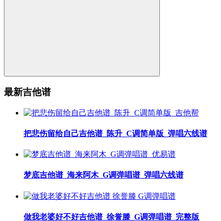
最新吉他谱
把悲伤留给自己吉他谱_陈升_C调简单版_弹唱六线谱
梦底吉他谱_海来阿木_G调弹唱谱_弹唱六线谱
做我老婆好不好吉他谱_徐誉滕_G调弹唱谱_完整版