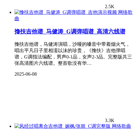
2.5K
网络歌
曲
搀扶吉他谱_马健涛_G调弹唱谱_高清六线谱
搀扶吉他谱，马健涛演唱，沙哑的嗓音中带着烟火气，
唱出平凡日子里相濡以沫的珍贵，《搀扶》吉他弹唱
谱，G调指法编配，男声0-1品，女声2-3品。完整版共三
张高清图片六线谱。整首歌没有华…
2025-06-08
3.3K
网络歌曲