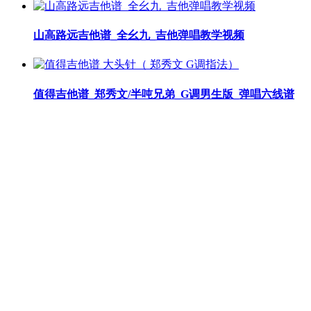
山高路远吉他谱_全幺九_吉他弹唱教学视频
值得吉他谱_郑秀文/半吨兄弟_G调男生版_弹唱六线谱