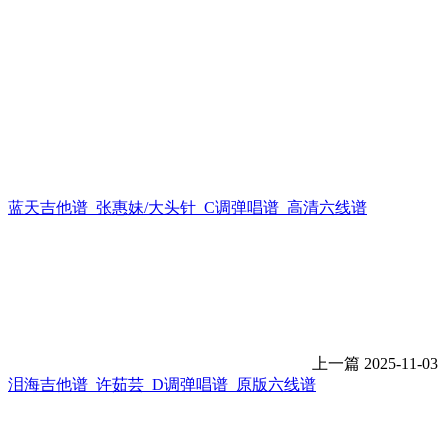
蓝天吉他谱_张惠妹/大头针_C调弹唱谱_高清六线谱
上一篇
2025-11-03
泪海吉他谱_许茹芸_D调弹唱谱_原版六线谱