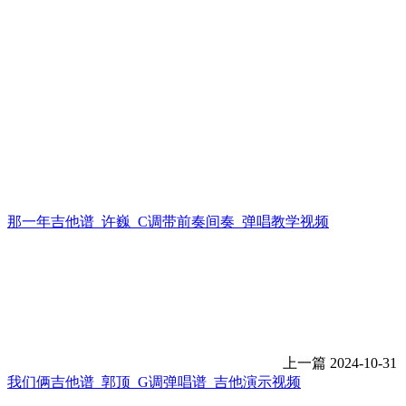
那一年吉他谱_许巍_C调带前奏间奏_弹唱教学视频
上一篇
2024-10-31
我们俩吉他谱_郭顶_G调弹唱谱_吉他演示视频