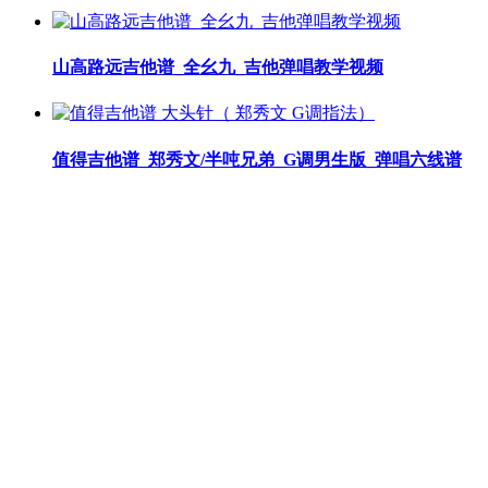
山高路远吉他谱_全幺九_吉他弹唱教学视频
值得吉他谱_郑秀文/半吨兄弟_G调男生版_弹唱六线谱