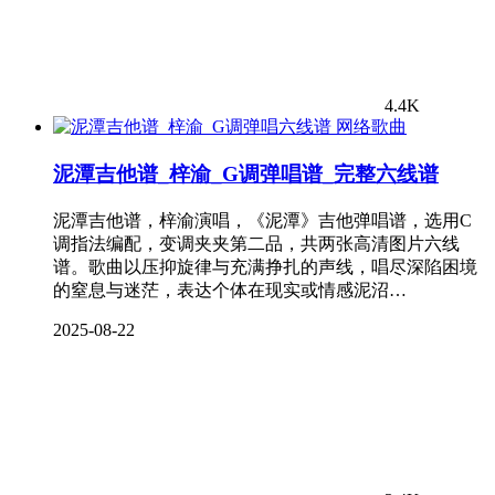
4.4K
网络歌曲
泥潭吉他谱_梓渝_G调弹唱谱_完整六线谱
泥潭吉他谱，梓渝演唱，《泥潭》吉他弹唱谱，选用C
调指法编配，变调夹夹第二品，共两张高清图片六线
谱。歌曲以压抑旋律与充满挣扎的声线，唱尽深陷困境
的窒息与迷茫，表达个体在现实或情感泥沼…
2025-08-22