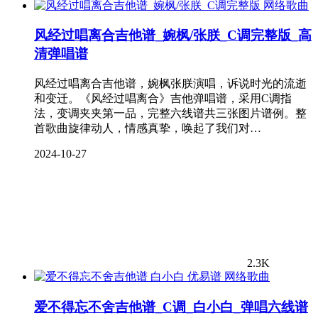
网络歌曲
风经过唱离合吉他谱_婉枫/张朕_C调完整版_高
清弹唱谱
风经过唱离合吉他谱，婉枫张朕演唱，诉说时光的流逝
和变迁。《风经过唱离合》吉他弹唱谱，采用C调指
法，变调夹夹第一品，完整六线谱共三张图片谱例。整
首歌曲旋律动人，情感真挚，唤起了我们对…
2024-10-27
2.3K
网络歌曲
爱不得忘不舍吉他谱_C调_白小白_弹唱六线谱