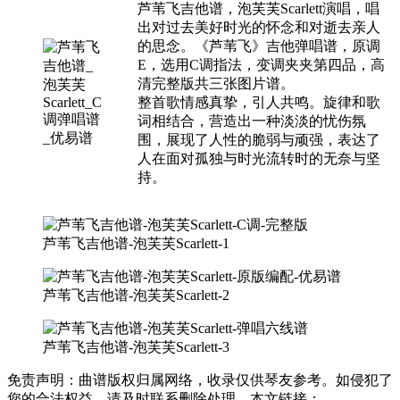
芦苇飞吉他谱，泡芙芙Scarlett演唱，唱
出对过去美好时光的怀念和对逝去亲人
的思念。《芦苇飞》吉他弹唱谱，原调
E，选用C调指法，变调夹夹第四品，高
清完整版共三张图片谱。
整首歌情感真挚，引人共鸣。旋律和歌
词相结合，营造出一种淡淡的忧伤氛
围，展现了人性的脆弱与顽强，表达了
人在面对孤独与时光流转时的无奈与坚
持。
芦苇飞吉他谱-泡芙芙Scarlett-1
芦苇飞吉他谱-泡芙芙Scarlett-2
芦苇飞吉他谱-泡芙芙Scarlett-3
免责声明：曲谱版权归属网络，收录仅供琴友参考。如侵犯了
您的合法权益，请及时联系删除处理。本文链接：