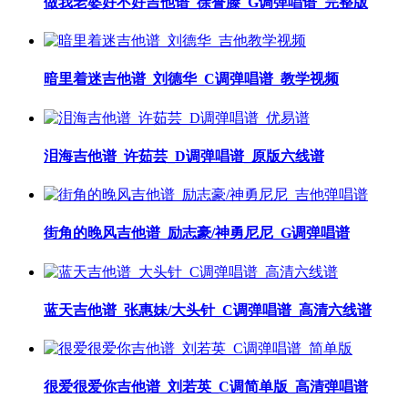
做我老婆好不好吉他谱_徐誉滕_G调弹唱谱_完整版
暗里着迷吉他谱_刘德华_C调弹唱谱_教学视频
泪海吉他谱_许茹芸_D调弹唱谱_原版六线谱
街角的晚风吉他谱_励志豪/神勇尼尼_G调弹唱谱
蓝天吉他谱_张惠妹/大头针_C调弹唱谱_高清六线谱
很爱很爱你吉他谱_刘若英_C调简单版_高清弹唱谱