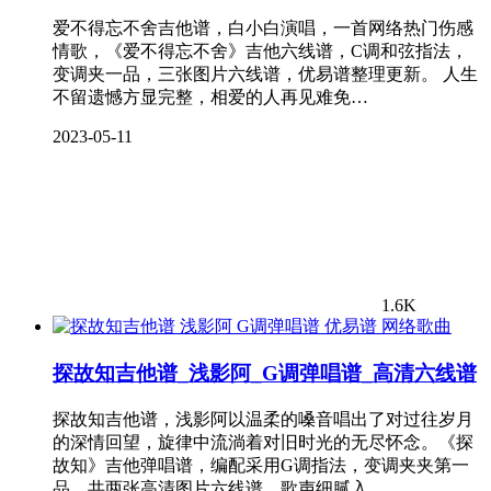
爱不得忘不舍吉他谱，白小白演唱，一首网络热门伤感
情歌，《爱不得忘不舍》吉他六线谱，C调和弦指法，
变调夹一品，三张图片六线谱，优易谱整理更新。 人生
不留遗憾方显完整，相爱的人再见难免…
2023-05-11
1.6K
网络歌曲
探故知吉他谱_浅影阿_G调弹唱谱_高清六线谱
探故知吉他谱，浅影阿以温柔的嗓音唱出了对过往岁月
的深情回望，旋律中流淌着对旧时光的无尽怀念。《探
故知》吉他弹唱谱，编配采用G调指法，变调夹夹第一
品，共两张高清图片六线谱。歌声细腻入…