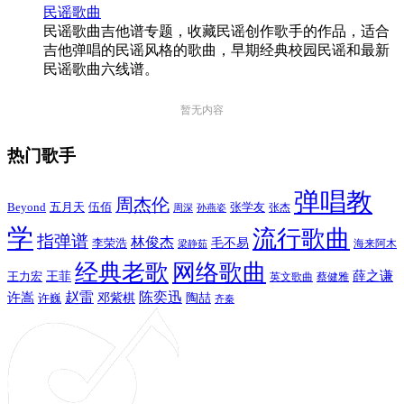
民谣歌曲
民谣歌曲吉他谱专题，收藏民谣创作歌手的作品，适合
吉他弹唱的民谣风格的歌曲，早期经典校园民谣和最新
民谣歌曲六线谱。
暂无内容
热门歌手
弹唱教
周杰伦
Beyond
五月天
张学友
伍佰
张杰
周深
孙燕姿
学
流行歌曲
指弹谱
林俊杰
李荣浩
毛不易
海来阿木
梁静茹
经典老歌
网络歌曲
薛之谦
王力宏
王菲
英文歌曲
蔡健雅
赵雷
陈奕迅
许嵩
陶喆
邓紫棋
许巍
齐秦