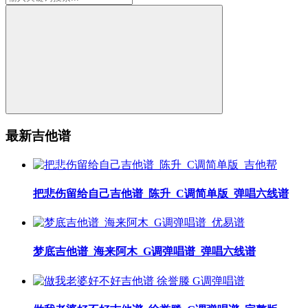
最新吉他谱
把悲伤留给自己吉他谱_陈升_C调简单版_弹唱六线谱
梦底吉他谱_海来阿木_G调弹唱谱_弹唱六线谱