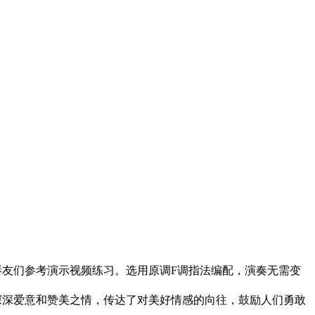
友们参考演示视频练习。选用原调F调指法编配，演奏无需变
深深爱意和赞美之情，传达了对美好情感的向往，鼓励人们勇敢