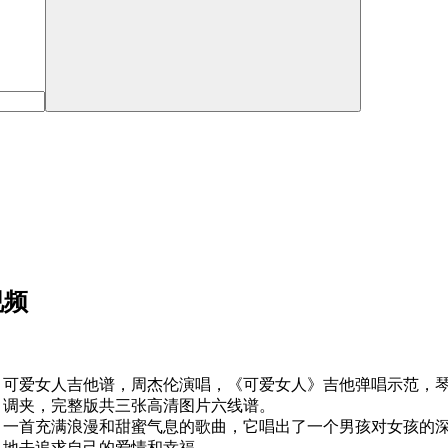
视频
可爱女人吉他谱，周杰伦演唱，《可爱女人》吉他弹唱示范，琴
调夹，完整版共三张高清图片六线谱。
一首充满浪漫和甜蜜气息的歌曲，它唱出了一个男孩对女孩的
地去追求自己的爱情和幸福。