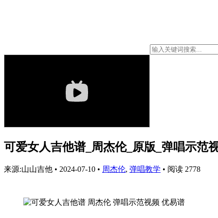
可爱女人吉他谱_周杰伦_原版_弹唱示范
来源:山山吉他
•
2024-07-10
•
周杰伦
,
弹唱教学
•
阅读 2778