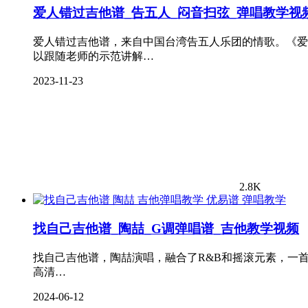
爱人错过吉他谱_告五人_闷音扫弦_弹唱教学视
爱人错过吉他谱，来自中国台湾告五人乐团的情歌。《爱
以跟随老师的示范讲解…
2023-11-23
2.8K
弹唱教学
找自己吉他谱_陶喆_G调弹唱谱_吉他教学视频
找自己吉他谱，陶喆演唱，融合了R&B和摇滚元素，一首
高清…
2024-06-12