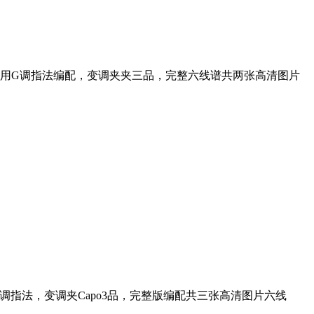
用G调指法编配，变调夹夹三品，完整六线谱共两张高清图片
指法，变调夹Capo3品，完整版编配共三张高清图片六线