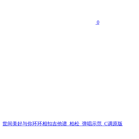
0
世间美好与你环环相扣吉他谱_柏松_弹唱示范_C调原版