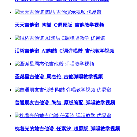
天天吉他谱_陶喆_C调原版_吉他教学视频
泪桥吉他谱_AI陶喆_C调弹唱谱_吉他教学视频
圣诞星吉他谱_周杰伦_吉他弹唱教学视频
普通朋友吉他谱_陶喆_原版编配_弹唱教学视频
枕着光的她吉他谱_任素汐_超原版_弹唱教学视频