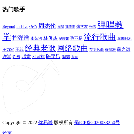
热门歌手
弹唱教
周杰伦
Beyond
五月天
张学友
伍佰
张杰
周深
孙燕姿
学
流行歌曲
指弹谱
林俊杰
李荣浩
毛不易
海来阿木
梁静茹
经典老歌
网络歌曲
薛之谦
王力宏
王菲
英文歌曲
蔡健雅
赵雷
陈奕迅
许嵩
陶喆
邓紫棋
许巍
齐秦
Copyright © 2022
优易谱
版权所有
蜀ICP备2020033250号
首页