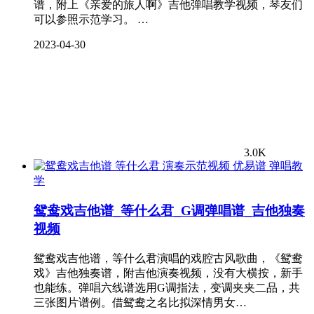
谱，附上《亲爱的旅人啊》吉他弹唱教学视频，琴友们
可以参照示范学习。 …
2023-04-30
3.0K
弹唱教
学
鸳鸯戏吉他谱_等什么君_G调弹唱谱_吉他独奏
视频
鸳鸯戏吉他谱，等什么君演唱的戏腔古风歌曲，《鸳鸯
戏》吉他独奏谱，附吉他演奏视频，没有大横按，新手
也能练。弹唱六线谱选用G调指法，变调夹夹二品，共
三张图片谱例。借鸳鸯之名比拟深情男女…