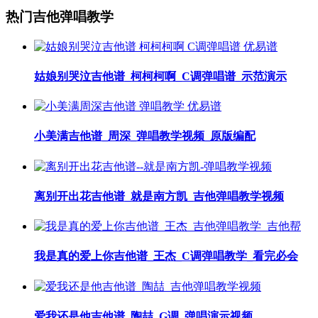
热门吉他弹唱教学
姑娘别哭泣吉他谱_柯柯柯啊_C调弹唱谱_示范演示
小美满吉他谱_周深_弹唱教学视频_原版编配
离别开出花吉他谱_就是南方凯_吉他弹唱教学视频
我是真的爱上你吉他谱_王杰_C调弹唱教学_看完必会
爱我还是他吉他谱_陶喆_G调_弹唱演示视频