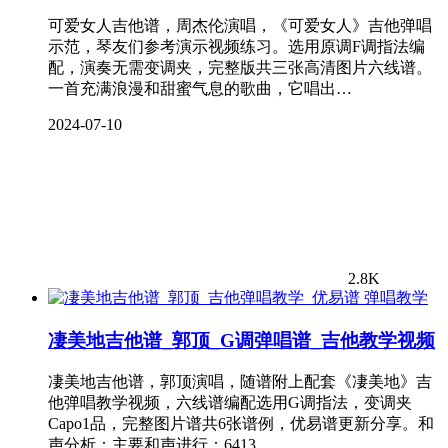
可爱女人吉他谱，周杰伦演唱，《可爱女人》吉他弹唱
示范，琴友们参考演示视频练习。选用原调F调指法编
配，演奏无需变调夹，完整版共三张高清图片六线谱。
一首充满浪漫和甜蜜气息的歌曲，它唱出…
2024-07-10
2.8K
弹唱教学
凄美地吉他谱_郭顶_G调弹唱谱_吉他教学视频
凄美地吉他谱，郭顶演唱，随谱附上配套《凄美地》吉
他弹唱教学视频，六线谱编配选用G调指法，变调夹
Capo1品，完整图片谱共6张谱例，优易谱更新分享。和
声分析：主要和声进行：6413，…