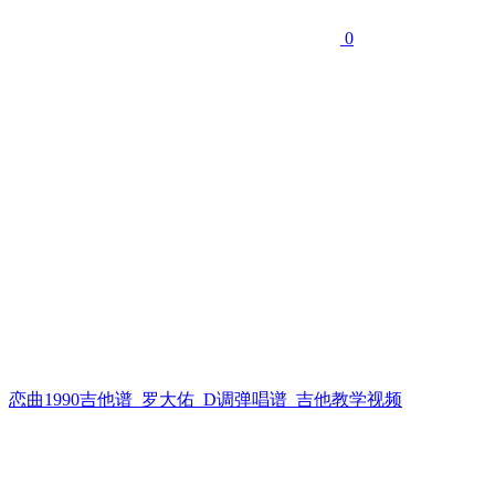
0
恋曲1990吉他谱_罗大佑_D调弹唱谱_吉他教学视频