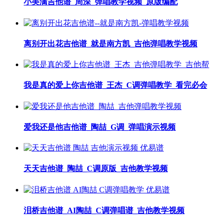
小美满吉他谱_周深_弹唱教学视频_原版编配
离别开出花吉他谱_就是南方凯_吉他弹唱教学视频
我是真的爱上你吉他谱_王杰_C调弹唱教学_看完必会
爱我还是他吉他谱_陶喆_G调_弹唱演示视频
天天吉他谱_陶喆_C调原版_吉他教学视频
泪桥吉他谱_AI陶喆_C调弹唱谱_吉他教学视频