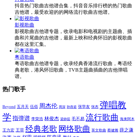
抖音热门歌曲吉他谱合集，抖音音乐排行榜的热门歌曲
吉他谱，最受欢迎的的网络流行歌曲吉他谱。
影视歌曲
影视歌曲吉他谱专题，收录电影和电视剧的主题曲、插
曲和片尾曲的吉他谱，最新上映和经典怀旧的影视歌曲
都在这里汇集。
粤语歌曲
粤语歌曲吉他谱专题，收录经典香港流行歌曲，粤语经
典老歌，港风怀旧歌曲，TVB主题曲插曲的吉他弹唱
谱。
热门歌手
弹唱教
周杰伦
Beyond
五月天
张学友
伍佰
张杰
周深
孙燕姿
学
流行歌曲
指弹谱
林俊杰
李荣浩
毛不易
海来阿木
梁静茹
经典老歌
网络歌曲
薛之谦
王力宏
王菲
英文歌曲
蔡健雅