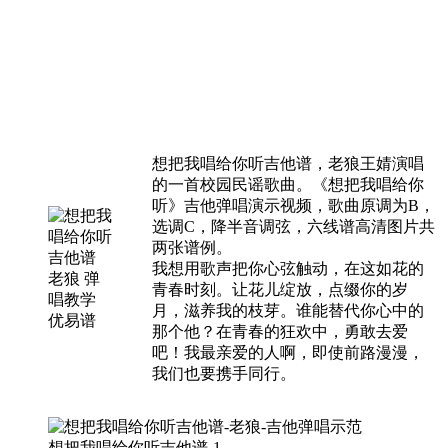
想把我唱给你听吉他谱，老狼王婧演唱
的一首校园民谣歌曲。《想把我唱给你
听》吉他弹唱演示视频，歌曲原调为B，
选调C，降半音调弦，六线谱高清图片共
两张谱例。
我想用歌声把你心弦触动，在这如花的
青春时刻。让花儿绽放，点缀你的岁
月，滋养我的枝芽。谁能替代你心中的
那个他？在青春的狂欢中，勇敢去爱
吧！我最亲爱的人啊，即使前路漫漫，
我们也要携手同行。
想把我唱给你听吉他谱-1