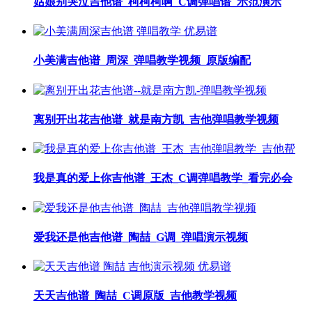
姑娘别哭泣吉他谱_柯柯柯啊_C调弹唱谱_示范演示
小美满吉他谱_周深_弹唱教学视频_原版编配
离别开出花吉他谱_就是南方凯_吉他弹唱教学视频
我是真的爱上你吉他谱_王杰_C调弹唱教学_看完必会
爱我还是他吉他谱_陶喆_G调_弹唱演示视频
天天吉他谱_陶喆_C调原版_吉他教学视频