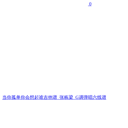
0
当你孤单你会想起谁吉他谱_张栋梁_G调弹唱六线谱