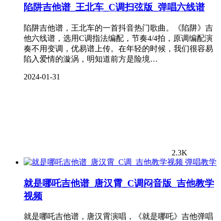
陷阱吉他谱_王北车_C调扫弦版_弹唱六线谱
陷阱吉他谱，王北车的一首抖音热门歌曲。《陷阱》吉
他六线谱，选用C调指法编配，节奏4/4拍，原调编配演
奏不用变调，优易谱上传。在年轻的时候，我们很容易
陷入爱情的漩涡，明知道前方是险境…
2024-01-31
2.3K
弹唱教学
就是哪吒吉他谱_唐汉霄_C调闷音版_吉他教学
视频
就是哪吒吉他谱，唐汉霄演唱，《就是哪吒》吉他弹唱